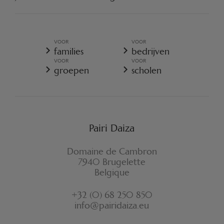
ENGAGEER U
ALGEMENE VERKOOPSVOORWAARDEN
ALGEMEEN BELEID VOOR DE BESCHERMING VOOR
PERSOONSGEGEVENS
VOOR
VOOR
ALGEMENE VERKOOPSVOORWAARDEN - RESORT
families
bedrijven
COOKIES-BELEID
VOOR
VOOR
REGLEMENT VAN PAIRI DAIZA
groepen
scholen
VERZEKERINGSVOORWAARDEN ANNULATIE
FORMULIER VOOR HERROEPING
Pairi Daiza
Domaine de Cambron
7940 Brugelette
Belgique
+32 (0) 68 250 850
info@pairidaiza.eu