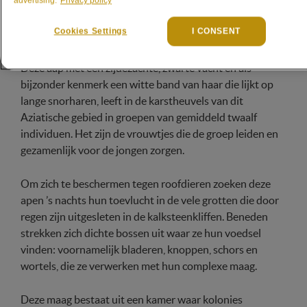
advertising.
Privacy policy
Cookies Settings
I CONSENT
Deze aap
met een zijdezachte, zwarte vacht en als
bijzonder kenmerk een witte band van haar die lijkt op
lange snorharen,
leeft in de karstheuvels van dit
Aziatische gebied in groepen van gemiddeld twaalf
individuen. Het zijn de vrouwtjes die de groep leiden en
gezamenlijk voor de jongen zorgen.
Om zich te beschermen tegen roofdieren zoeken deze
apen ’s nachts hun toevlucht in de vele grotten die door
regen zijn uitgesleten in de kalksteenkliffen. Beneden
strekken zich dichte bossen uit waar ze hun voedsel
vinden: voornamelijk bladeren, knoppen, schors en
wortels, die ze verwerken met hun complexe maag.
Deze maag bestaat uit een kamer waar kolonies