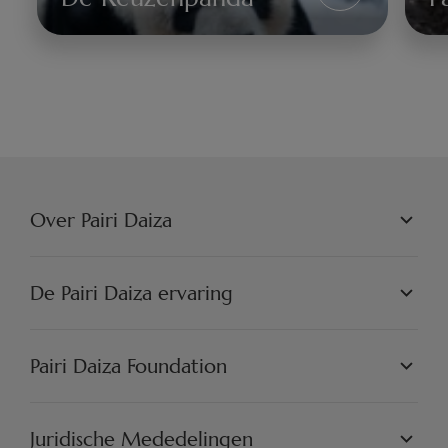
Reuzenpanda
Da
Over Pairi Daiza
PAIRI DAIZA N.V.
FILOSOFIE
De Pairi Daiza ervaring
JOBS
PERSVOORLICHTING
DE WERELDEN
PARTNERS
PAIRI DAIZA ERVARINGEN
Pairi Daiza Foundation
ARTISTIEK
PAIRI DAIZA RESORT
FAQ
FAQ EDENYA
ONZE MISSIE
DE PROJECTEN
Juridische Mededelingen