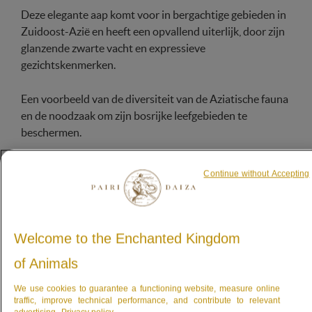
Deze elegante aap komt voor in bergachtige gebieden in
Zuidoost-Azië en heeft een opvallend uiterlijk, door zijn
glanzende zwarte vacht en expressieve
gezichtskenmerken.
Een voorbeeld van de diversiteit van de Aziatische fauna
en de noodzaak om zijn bosrijke leefgebieden te
beschermen.
Continue without Accepting
Een aap met een
zijdezachte vacht
Welcome to the Enchanted Kingdom
Samenlevend in groepen, onder leiding van een vrouw
of Animals
We use cookies to guarantee a functioning website, measure online
traffic, improve technical performance, and contribute to relevant