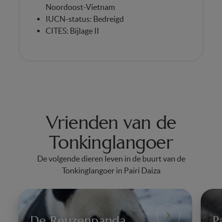
Noordoost-Vietnam
IUCN-status: Bedreigd
CITES: Bijlage II
Vrienden van de
Tonkinglangoer
De volgende dieren leven in de buurt van de
Tonkinglangoer in Pairi Daiza
De Reuzenpanda
P
De
Pa