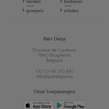
families
bedrijven
youtube.com : YSC
COOKIES-BELEID
VOOR
VOOR
youtube.com : CONSENT
REGLEMENT VAN PAIRI DAIZA
groepen
scholen
VERZEKERINGSVOORWAARDEN ANNULATIE
youtube.com : VISITOR_INFO1_LIVE
FORMULIER VOOR HERROEPING
Pairi Daiza
Domaine de Cambron
7940 Brugelette
Belgique
+32 (0) 68 250 850
info@pairidaiza.eu
Onze toepassingen