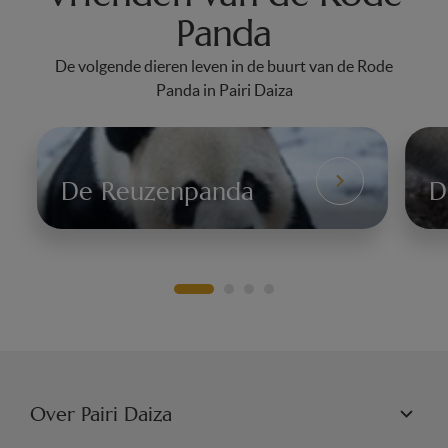
Panda
De volgende dieren leven in de buurt van de Rode
Panda in Pairi Daiza
De Reuzenpanda
D
De
Da
Reuzenpanda
Over Pairi Daiza