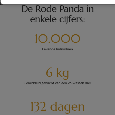
De Rode Panda in
enkele cijfers:
10.000
Levende Individuen
6 kg
Gemiddeld gewicht van een volwassen dier
132 dagen