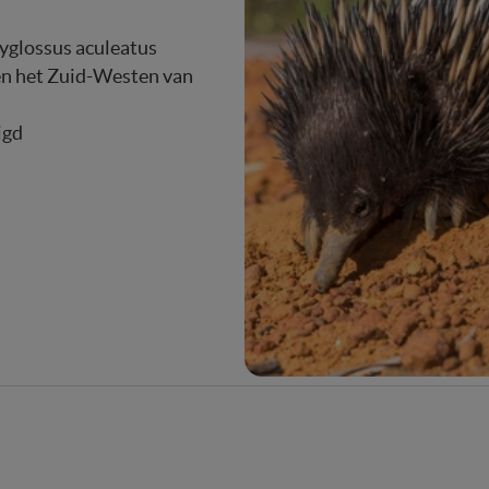
yglossus aculeatus
 en het Zuid-Westen van
igd