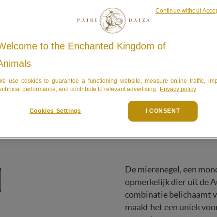
Continue without Acce
Welcome to the Enchanted Kingdom of
Animals
e use cookies to guarantee a functioning website, measure online traffic, im
echnical performance, and contribute to relevant advertising.
Privacy policy
Cookies Settings
I CONSENT
l
De mierenegel, een mono
opmerkelijk dier uit de 
combinatie belichaamt va
maakt het een uniek voo