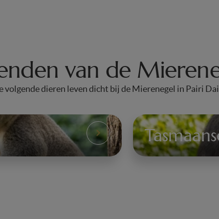
ienden van de Mierene
 volgende dieren leven dicht bij de Mierenegel in Pairi Da
Tasmaans
Le
Diable
de
Tasmanie