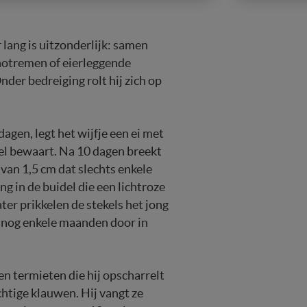
 lang is uitzonderlijk: samen
notremen of eierleggende
nder bedreiging rolt hij zich op
agen, legt het wijfje een ei met
del bewaart. Na 10 dagen breekt
 van 1,5 cm dat slechts enkele
 in de buidel die een lichtroze
ter prikkelen de stekels het jong
t nog enkele maanden door in
n termieten die hij opscharrelt
chtige klauwen. Hij vangt ze