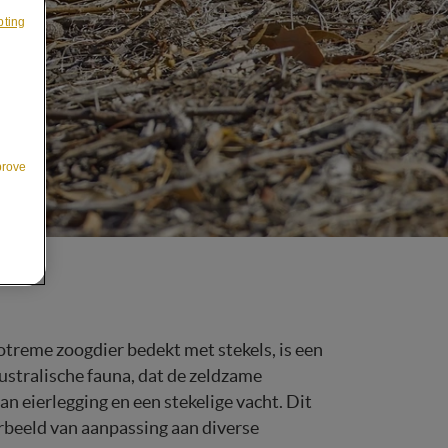
pting
prove
treme zoogdier bedekt met stekels, is een
Australische fauna, dat de zeldzame
n eierlegging en een stekelige vacht. Dit
rbeeld van aanpassing aan diverse