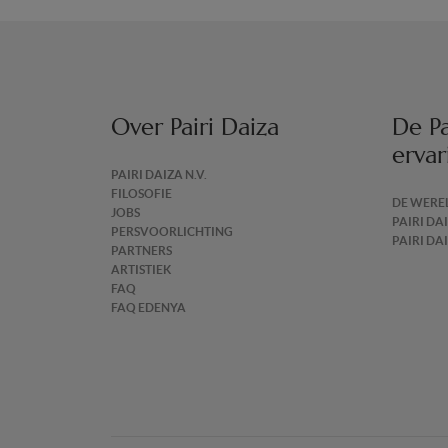
Over Pairi Daiza
De Pa
ervar
PAIRI DAIZA N.V.
FILOSOFIE
DE WERE
JOBS
PAIRI DA
PERSVOORLICHTING
PAIRI DA
PARTNERS
ARTISTIEK
FAQ
FAQ EDENYA