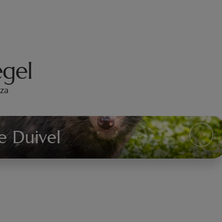
gel
iza
e Duivel