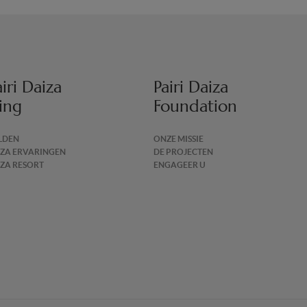
iri Daiza
Pairi Daiza
ing
Foundation
LDEN
ONZE MISSIE
IZA ERVARINGEN
DE PROJECTEN
IZA RESORT
ENGAGEER U