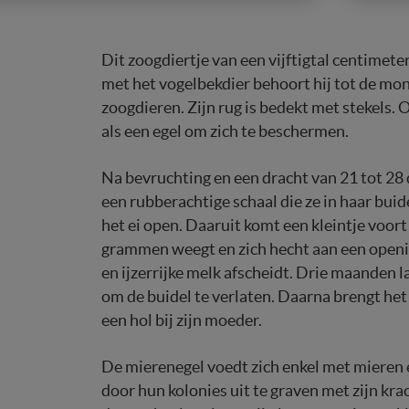
Dit zoogdiertje van een vijftigtal centimeter
met het vogelbekdier behoort hij tot de mo
zoogdieren. Zijn rug is bedekt met stekels. O
als een egel om zich te beschermen.
Na bevruchting en een dracht van 21 tot 28 d
een rubberachtige schaal die ze in haar bui
het ei open. Daaruit komt een kleintje voort
grammen weegt en zich hecht aan een opening
en ijzerrijke melk afscheidt. Drie maanden la
om de buidel te verlaten. Daarna brengt he
een hol bij zijn moeder.
De mierenegel voedt zich enkel met mieren e
door hun kolonies uit te graven met zijn kra