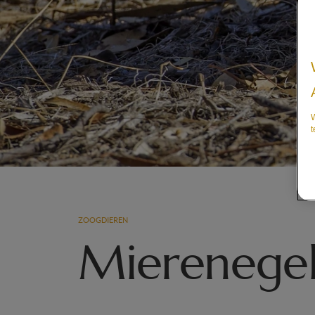
W
t
ZOOGDIEREN
Mierenege