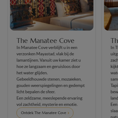
The Manatee Cove
T
In Manatee Cove verblijft u in een
In
verzonken Mayastad, vlak bij de
ui
lamantijnen.
Vanuit uw kamer ziet u
zac
hoe ze langzaam en geruisloos door
ki
het water glijden.
wa
Gebeeldhouwde stenen, mozaïeken,
sa
gouden weerspiegelingen en gedempt
Ta
licht bepalen de sfeer.
be
Een zeldzame, meeslepende ervaring
la
vol zachtheid, mysterie en emotie.
Ee
sl
Ontdek The Manatee Cove
na