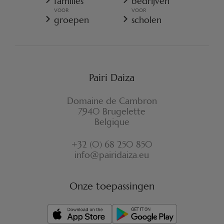
families
bedrijven
COOKIES-BELEID
VOOR
VOOR
REGLEMENT VAN PAIRI DAIZA
groepen
scholen
VERZEKERINGSVOORWAARDEN ANNULATIE
FORMULIER VOOR HERROEPING
Pairi Daiza
Domaine de Cambron
7940 Brugelette
Belgique
+32 (0) 68 250 850
info@pairidaiza.eu
Onze toepassingen