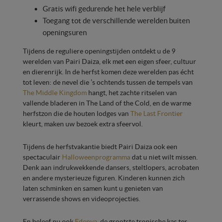
Gratis wifi gedurende het hele verblijf
Toegang tot de verschillende werelden buiten
openingsuren
Tijdens de reguliere openingstijden ontdekt u de 9
werelden van Pairi Daiza, elk met een eigen sfeer, cultuur
en dierenrijk. In de herfst komen deze werelden pas écht
tot leven: de nevel die ’s ochtends tussen de tempels van
The Middle Kingdom
hangt, het zachte ritselen van
vallende bladeren in The Land of the Cold, en de warme
herfstzon die de houten lodges van
The Last Frontier
kleurt, maken uw bezoek extra sfeervol.
Tijdens de herfstvakantie biedt Pairi Daiza ook een
spectaculair
Halloweenprogramma
dat u niet wilt missen.
Denk aan indrukwekkende dansers, steltlopers, acrobaten
en andere mysterieuze figuren. Kinderen kunnen zich
laten schminken en samen kunt u genieten van
verrassende shows en videoprojecties.
En beleef nu ook
Edenya
, de grootste tropische kas ter