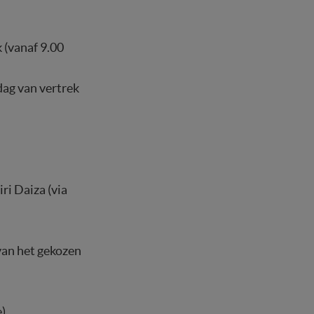
 (vanaf 9.00
dag van vertrek
i Daiza (via
 van het gekozen
)