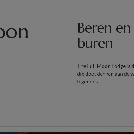
oon
Beren en 
buren
The Full Moon Lodge is d
die doet denken aan de w
legendes.