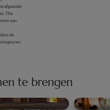
voorafgaande
er, The
asten van
jdens de
eningsuren.
men te brengen