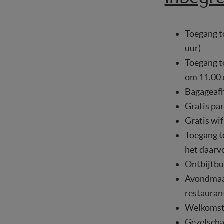
Toegang to
uur)
Toegang t
om 11.00 
Bagageafh
Gratis pa
Gratis wif
Toegang t
het daarv
Ontbijtbuf
Avondmaal 
restaurant
Welkomstp
Gezelscha