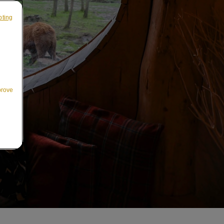
pting
prove