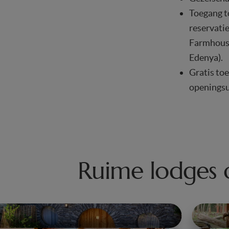
Toegang t
reservatie
Farmhouse
Edenya).
Gratis toe
openingsu
Ruime lodges 