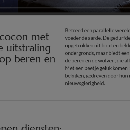
Betreed een parallelle werel
 cocon met
voedende aarde. De gedurfde
 uitstraling
opgetrokken uit hout en bekle
ondergronds, maar biedt een 
 op beren en
de beren en de wolven, die all
Met een beetje geluk komen
bekijken, gedreven door hun 
nieuwsgierigheid.
epen diensten: