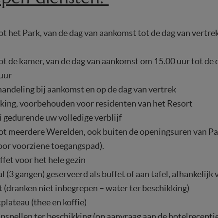
t het Park, van de dag van aankomst tot de dag van vertrek
ot de kamer, van de dag van aankomst om 15.00 uur tot de 
uur
andeling bij aankomst en op de dag van vertrek
rking, voorbehouden voor residenten van het Resort
i gedurende uw volledige verblijf
ot meerdere Werelden, ook buiten de openingsuren van Pair
oor voorziene toegangspad).
fet voor het hele gezin
(3 gangen) geserveerd als buffet of aan tafel, afhankelijk
 (dranken niet inbegrepen – water ter beschikking)
lateau (thee en koffie)
pspellen ter beschikking (op aanvraag aan de hotelreceptie