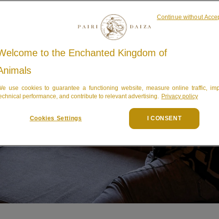
Continue without Acce
Welcome to the Enchanted Kingdom of
Animals
e use cookies to guarantee a functioning website, measure online traffic, im
echnical performance, and contribute to relevant advertising.
Privacy policy
Cookies Settings
I CONSENT