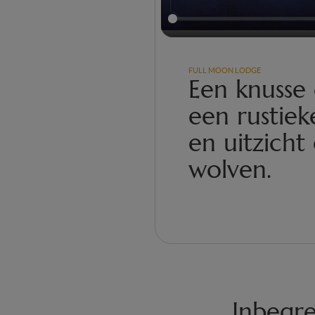
FULL MOON LODGE
Een knusse
een rustieke
en uitzicht
wolven.
Inbegr