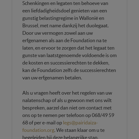
Schenkingen en legaten ten behoeve van
een liefdadigheidsdoel genieten van een
gunstig belastingregime in Wallonië en
Brussel, met name dankzij het duolegaat.
Door uw vermogen zowel aan uw
erfgenamen als aan de Foundation na te
laten, en ervoor te zorgen dat het legaat ten
gunste van laatstgenoemde voldoende is om
de kosten en successierechten te dekken,
kan de Foundation zelfs de successierechten
van uw erfgenamen betalen.
Als u vragen heeft over het regelen van uw
nalatenschap of als u gewoon met ons wilt
bespreken, aarzel dan niet om contact met
ons op te nemen per telefoon op 068/49 59
68 of per e-mail op
legs@pairidaiza-
foundation.org
. We staan klaar om u te
begeleiden bij deze belangrijke stap.