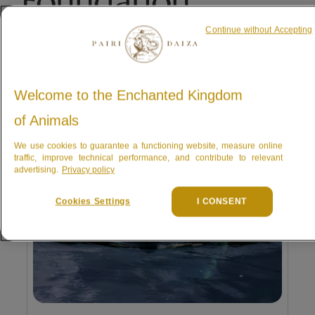
Foundation
Continue without Accepting
Welcome to the Enchanted Kingdom
of Animals
We use cookies to guarantee a functioning website, measure online
traffic, improve technical performance, and contribute to relevant
advertising.
Privacy policy
Cookies Settings
I CONSENT