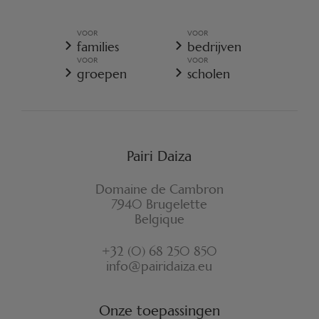
ALGEMEEN BELEID VOOR DE BESCHERMING VOOR
PERSOONSGEGEVENS
VOOR
VOOR
ALGEMENE VERKOOPSVOORWAARDEN - RESORT
families
bedrijven
COOKIES-BELEID
VOOR
VOOR
REGLEMENT VAN PAIRI DAIZA
groepen
scholen
VERZEKERINGSVOORWAARDEN ANNULATIE
FORMULIER VOOR HERROEPING
Pairi Daiza
Domaine de Cambron
7940 Brugelette
Belgique
+32 (0) 68 250 850
info@pairidaiza.eu
Onze toepassingen