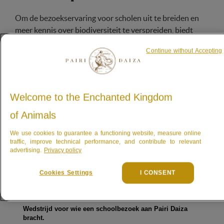
Om de bezoekservaring voor scholen uit te breiden en
meer kennis over biodiversiteit te verspreiden, biedt
Pairi Daiza elke deelnemer aan een schoolbezoek
Continue without Accepting
(leerlingen, leerkrachten en begeleidende volwassenen)
het “7 families Pairi Daiza” spel aan.
Welcome to the Enchanted Kingdom
of Animals
We use cookies to guarantee a functioning website, measure online
traffic, improve technical performance, and contribute to relevant
advertising.
Privacy policy
Cookies Settings
I CONSENT