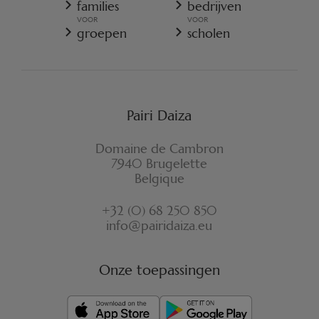
families
bedrijven
COOKIES-BELEID
VOOR
VOOR
REGLEMENT VAN PAIRI DAIZA
groepen
scholen
VERZEKERINGSVOORWAARDEN ANNULATIE
FORMULIER VOOR HERROEPING
Pairi Daiza
Domaine de Cambron
7940 Brugelette
Belgique
+32 (0) 68 250 850
info@pairidaiza.eu
Onze toepassingen