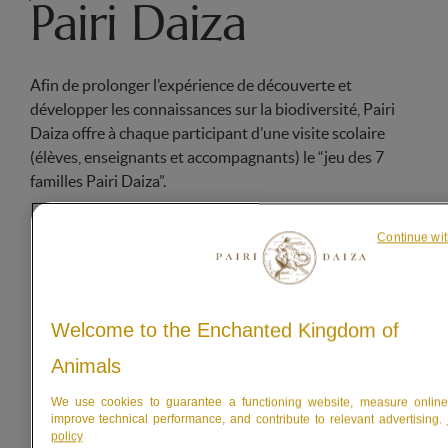
Pairi Daiza
Afin de prolonger l’expérience de découverte et
développer les connaissances sur la biodiversité, Pairi
Daiza offre à chaque participant d’une visite scolaire
(élèves, enseignants et accompagnants) le “jeu des 7
familles Pairi Daiza”.
Continue wit
Welcome to the Enchanted Kingdom of
Animals
We use cookies to guarantee a functioning website, measure online t
improve technical performance, and contribute to relevant advertising.
policy