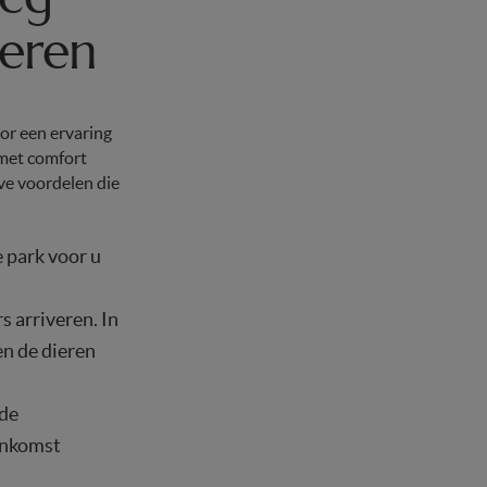
veren
or een ervaring
 met comfort
ve voordelen die
 park voor u
s arriveren. In
en de dieren
 de
aankomst