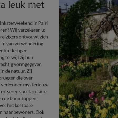
iza leuk met
 pinksterweekend in Pairi
eren? Wij verzekeren u:
reizigers ontvouwt zich
tuin van verwondering.
en kinderogen
g terwijl zij hun
prachtig vormgegeven
in de natuur. Zij
bruggen die over
, verkennen mysterieuze
rotseren spectaculaire
en de boomtoppen.
ver het kostbare
en haar bewoners. Ook