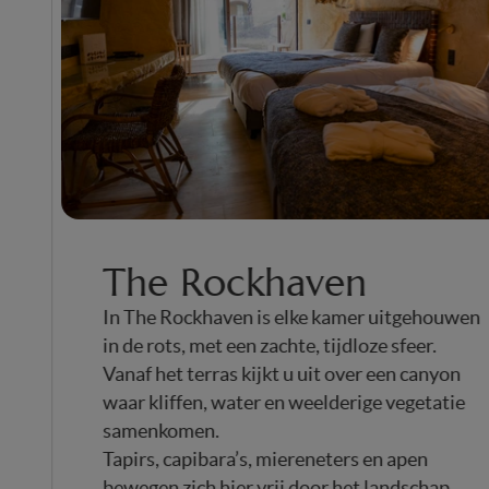
The Rockhaven
In The Rockhaven is elke kamer uitgeho
in de rots, met een zachte, tijdloze sfeer.
Vanaf het terras kijkt u uit over een cany
waar kliffen, water en weelderige vegeta
samenkomen.
Tapirs, capibara’s, miereneters en apen
bewegen zich hier vrij door het landschap