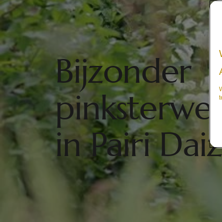
Bijzonder
W
pinksterwe
t
in Pairi Dai