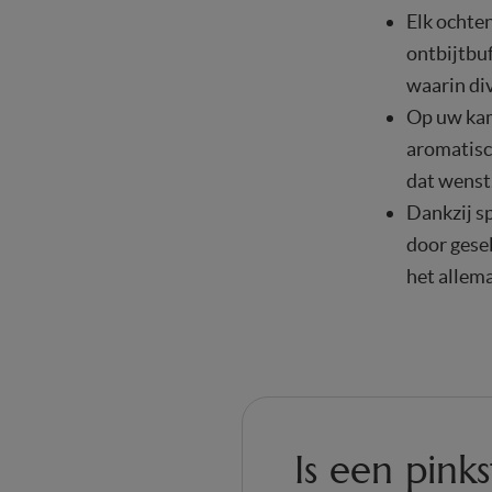
Elk ochte
ontbijtbuf
waarin di
Op uw kam
aromatisch
dat wenst
Dankzij s
door gesel
het allema
Is een pin