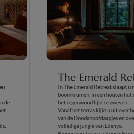
The Emerald R
ls een
In The Emerald Retreat slaapt 
boomkruinen, in een houten hu
ijnen de
het regenwoud lijkt te zweven.
or het
Vanaf het terras kijkt u uit ove
van de Doodshoofdaapjes en o
mpels,
volledige jungle van Edenya.
nde
Binnen versterken natuurlijke 