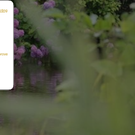
pting
k
weekend weg
prove
bijzondere invulling voor het extra lange
niek pinksterweekend weg naar Pairi Daiza
 wereld waar tijd lijkt stil te staan en
k lonkt. Terwijl de tuinen in volle pracht
waakt in een symfonie van kleuren en
n eeuwenoude architectuur en historische
aat verruimen in de sereniteit van onze
p van het wilde Hoge Noorden voelt, een