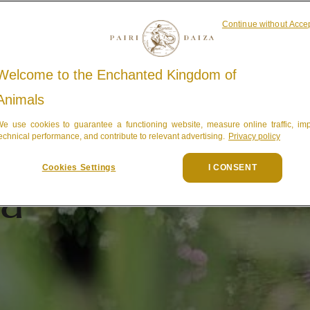
Continue without Acce
Welcome to the Enchanted Kingdom of
Een unie
Animals
pinkster
e use cookies to guarantee a functioning website, measure online traffic, im
ekend
echnical performance, and contribute to relevant advertising.
Privacy policy
Cookies Settings
I CONSENT
za
Bent u op zoek naar een 
voorjaarsweekend? Een u
opent de poorten naar een
verwondering om elke hoe
bloeien en de natuur ont
geuren, wandelt u tusse
stenen. Of u nu uw ziel l
Japanse tuinen of de roe