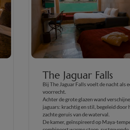
The Jaguar Falls
uwen
Bij The Jaguar Falls voelt de nacht a
voorrecht.
on
Achter de grote glazen wand versch
tie
jaguars: krachtig en stil, begeleid do
zachte geruis van de waterval.
De kamer, geïnspireerd op Maya-te
.
combineert warme steen, rustgeve