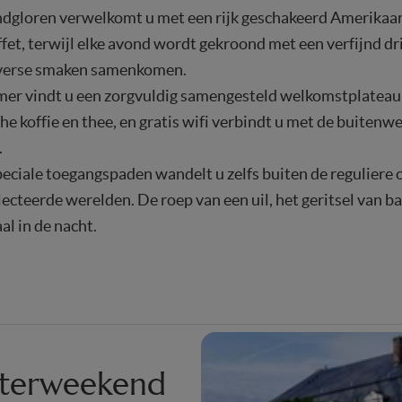
ndgloren verwelkomt u met een rijk geschakeerd Amerikaa
fet, terwijl elke avond wordt gekroond met een verfijnd d
verse smaken samenkomen.
er vindt u een zorgvuldig samengesteld welkomstplateau
e koffie en thee, en gratis wifi verbindt u met de buitenw
.
peciale toegangspaden wandelt u zelfs buiten de reguliere
ecteerde werelden. De roep van een uil, het geritsel van b
al in de nacht.
ksterweekend