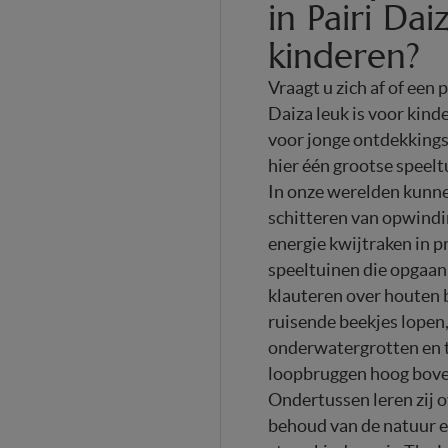
in Pairi Da
kinderen?
Vraagt u zich af of een
Daiza leuk is voor kind
voor jonge ontdekkings
hier één grootse speel
In onze werelden kunn
schitteren van opwindin
energie kwijtraken in 
speeltuinen die opgaan 
klauteren over houten 
ruisende beekjes lopen
onderwatergrotten en t
loopbruggen hoog bov
Ondertussen leren zij o
behoud van de natuur 