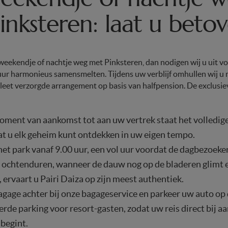
inksteren: laat u beto
weekendje of nachtje weg met Pinksteren, dan nodigen wij u uit vo
uur harmonieus samensmelten. Tijdens uw verblijf omhullen wij u
leet verzorgde arrangement op basis van halfpension. De exclusie
oment van aankomst tot aan uw vertrek staat het volledige
at u elk geheim kunt ontdekken in uw eigen tempo.
et park vanaf 9.00 uur, een vol uur voordat de dagbezoeker
le ochtenduren, wanneer de dauw nog op de bladeren glimt 
ervaart u Pairi Daiza op zijn meest authentiek.
agage achter bij onze bagageservice en parkeer uw auto op
rde parking voor resort-gasten, zodat uw reis direct bij 
begint.