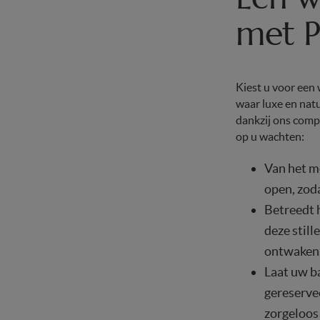
met P
Kiest u voor een 
waar luxe en nat
dankzij ons comp
op u wachten:
Van het m
open, zod
Betreedt h
deze stil
ontwaken, 
Laat uw b
gereservee
zorgeloos 