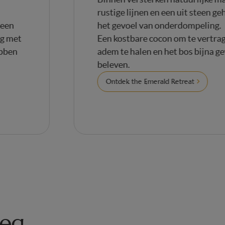
rustige lijnen en een uit stee
edereen
het gevoel van onderdompeling
t weg met
Een kostbare cocon om te vertr
e hebben
adem te halen en het bos bijna
beleven.
Ontdek the Emerald Retreat
weg