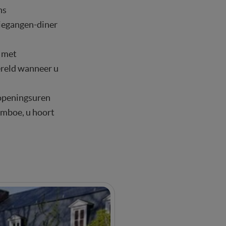
ns
riegangen-diner
 met
ereld wanneer u
 openingsuren
amboe, u hoort