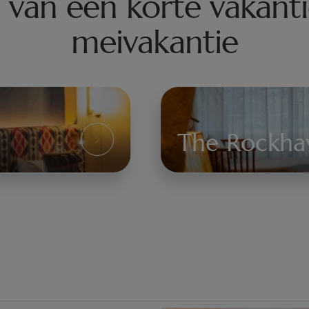
 van een korte vakanti
meivakantie
The Rock
Ontdek
The
Rockhaven