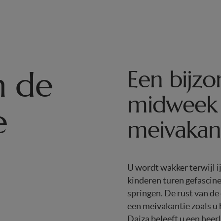
n de
Een bijz
midweek 
e
meivakan
U wordt wakker terwijl
kinderen turen gefascine
springen. De rust van de
een meivakantie zoals u 
Daiza beleeft u een heerl