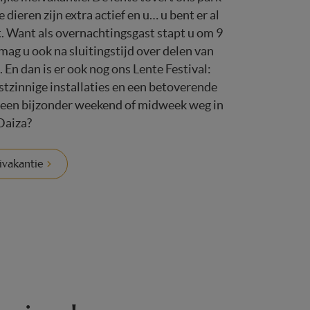
dieren zijn extra actief en u… u bent er al
. Want als overnachtingsgast stapt u om 9
mag u ook na sluitingstijd over delen van
. En dan is er ook nog ons Lente Festival:
tzinnige installaties en een betoverende
u een bijzonder weekend of midweek weg in
Daiza?
vakantie