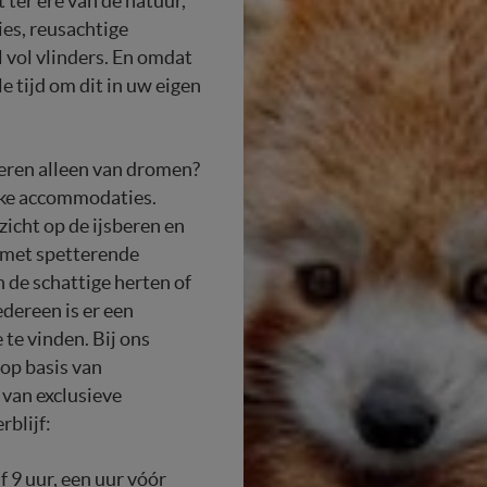
t ter ere van de natuur,
ies, reusachtige
 vol vlinders. En omdat
lle tijd om dit in uw eigen
eren alleen van dromen?
eke accommodaties.
icht op de ijsberen en
 met spetterende
n de schattige herten of
edereen is er een
te vinden. Bij ons
op basis van
 van exclusieve
rblijf:
 9 uur, een uur vóór