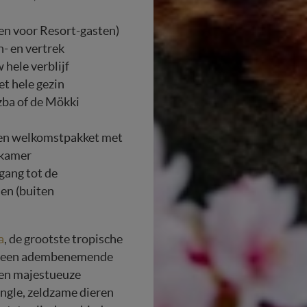
een voor Resort-gasten)
n- en vertrek
 hele verblijf
et hele gezin
Izba of de Mökki
en welkomstpakket met
 kamer
gang tot de
en (buiten
a
, de grootste tropische
ek een adembenemende
een majestueuze
ungle, zeldzame dieren