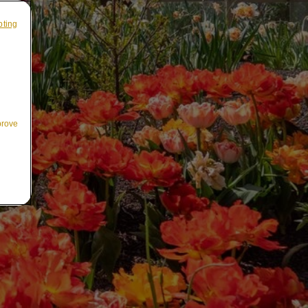
pting
prove