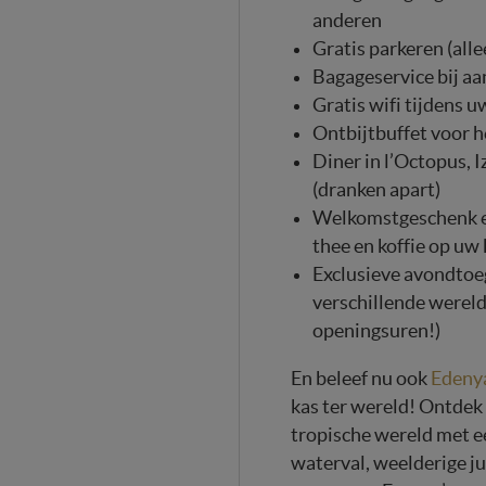
anderen
Gratis parkeren (all
Bagageservice bij aa
Gratis wifi tijdens uw
Ontbijtbuffet voor h
Diner in l’Octopus, 
(dranken apart)
Welkomstgeschenk 
thee en koffie op uw
Exclusieve avondtoe
verschillende wereld
openingsuren!)
En beleef nu ook
Edeny
kas ter wereld! Ontd
tropische wereld met 
waterval, weelderige j