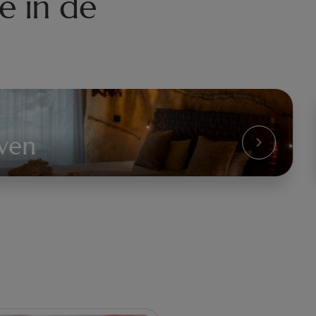
e in de
haven