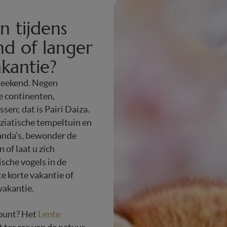
n tijdens
d of langer
kantie?
weekend. Negen
le continenten,
sen; dat is Pairi Daiza.
ziatische tempeltuin en
nda’s, bewonder de
 of laat u zich
sche vogels in de
te korte vakantie of
vakantie.
punt? Het
Lente