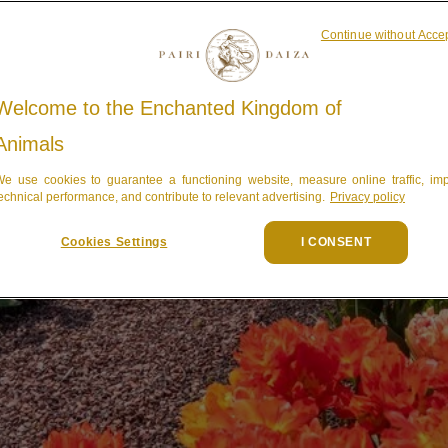
Continue without Acce
Welcome to the Enchanted Kingdom of
Animals
e use cookies to guarantee a functioning website, measure online traffic, im
echnical performance, and contribute to relevant advertising.
Privacy policy
Cookies Settings
I CONSENT