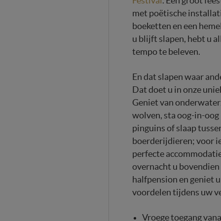
Festival
. Een groot fees
met poëtische installat
boeketten en een hemel
u blijft slapen, hebt u a
tempo te beleven.
En dat slapen waar and
Dat doet u in onze uni
Geniet van onderwaterz
wolven, sta oog-in-oog
pinguins of slaap tusse
boerderijdieren; voor i
perfecte accommodatie 
overnacht u bovendien 
halfpension en geniet u
voordelen tijdens uw ve
Vroege toegang vanaf