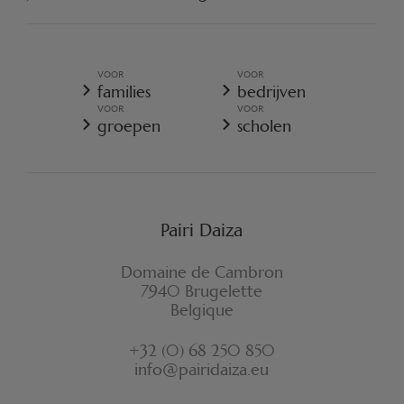
ENGAGEER U
ALGEMENE VERKOOPSVOORWAARDEN
ALGEMEEN BELEID VOOR DE BESCHERMING VOOR
PERSOONSGEGEVENS
VOOR
VOOR
ALGEMENE VERKOOPSVOORWAARDEN - RESORT
families
bedrijven
COOKIES-BELEID
VOOR
VOOR
REGLEMENT VAN PAIRI DAIZA
groepen
scholen
VERZEKERINGSVOORWAARDEN ANNULATIE
FORMULIER VOOR HERROEPING
Pairi Daiza
Domaine de Cambron
7940 Brugelette
Belgique
+32 (0) 68 250 850
info@pairidaiza.eu