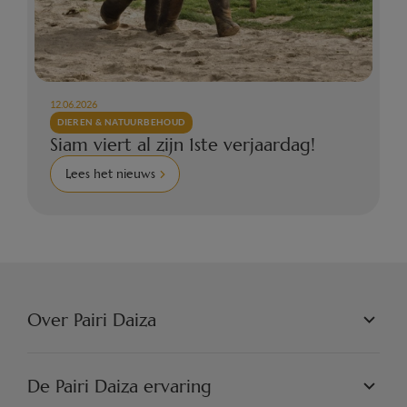
12.06.2026
DIEREN & NATUURBEHOUD
Siam viert al zijn 1ste verjaardag!
Lees het nieuws
Over Pairi Daiza
PAIRI DAIZA N.V.
FILOSOFIE
De Pairi Daiza ervaring
JOBS