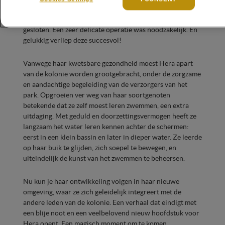
komen. Zijn bloedvaten waren nog verbonden met de
schaal. Hij had een navelbreuk en zijn buikwand was niet
gesloten. Een zeer delicate operatie was noodzakelijk. En
gelukkig verliep deze succesvol!
Vanwege haar kwetsbare gezondheid moest Hera apart
van de kolonie worden grootgebracht, onder de zorgzame
en aandachtige begeleiding van de verzorgers van het
park. Opgroeien ver weg van haar soortgenoten
betekende dat ze zelf moest leren zwemmen, een extra
uitdaging. Met geduld en doorzettingsvermogen heeft ze
langzaam het water leren kennen achter de schermen:
eerst in een klein bassin en later in dieper water. Ze leerde
op haar buik te glijden, zich soepel te bewegen, en
uiteindelijk de kunst van het zwemmen te beheersen.
Nu kun je haar ontwikkeling volgen in haar nieuwe
omgeving, waar ze zich geleidelijk integreert met de
andere leden van de kolonie. Een verhaal dat eindigt met
een blije noot en een veelbelovend nieuw hoofdstuk voor
Hera opent. Een magisch moment om te komen