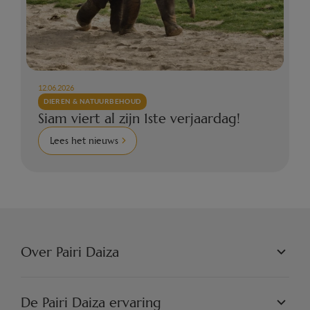
12.06.2026
DIEREN & NATUURBEHOUD
Siam viert al zijn 1ste verjaardag!
Lees het nieuws
Over Pairi Daiza
PAIRI DAIZA N.V.
FILOSOFIE
De Pairi Daiza ervaring
JOBS