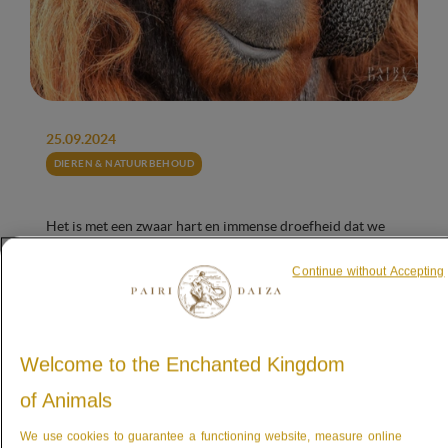
25.09.2024
DIEREN & NATUURBEHOUD
Het is met een zwaar hart en immense droefheid dat we
jullie moeten melden dat Gempa, onze geliefde orang-
oetan die jullie net zo diep koesterden als wij, op 24
Continue without Accepting
september is overleden. Gempa was al enkele weken ziek.
Ondanks alle zorg die hij kreeg en de volledige inzet van
onze teams, werd het al snel duidelijk dat zijn gezondheid
onherroepelijk achteruitging. De talrijke uitgevoerde
Welcome to the Enchanted Kingdom
onderzoeken – echografieën, röntgenfoto’s, scans en
bloedafnames – evenals het constante overleg met
of Animals
externe dierenartsen en gespecialiseerde artsen, toonden
aan dat een stafylokokkeninfectie, ondanks de
We use cookies to guarantee a functioning website, measure online