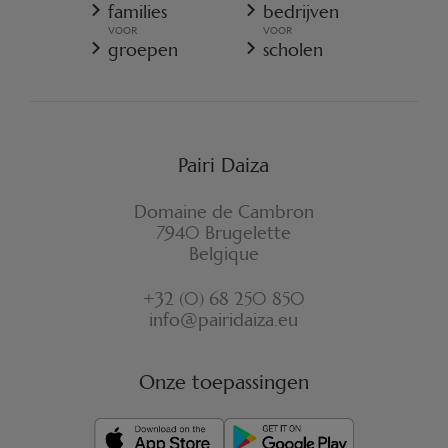
ALGEMENE VERKOOPSVOORWAARDEN - RESORT
families
bedrijven
COOKIES-BELEID
VOOR
VOOR
REGLEMENT VAN PAIRI DAIZA
groepen
scholen
VERZEKERINGSVOORWAARDEN ANNULATIE
FORMULIER VOOR HERROEPING
Pairi Daiza
Domaine de Cambron
7940 Brugelette
Belgique
+32 (0) 68 250 850
info@pairidaiza.eu
Onze toepassingen