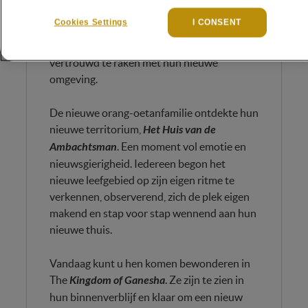
aangekomen. Hun aankomst verliep rustig,
Cookies Settings
I CONSENT
zodat ieder de tijd kreeg om op zijn eigen
tempo hun binnenverblijf te ontdekken en
vertrouwd te raken met hun nieuwe
omgeving.
De nieuwe orang-oetanfamilie ontdekte hun
nieuwe territorium,
Het Huis van de
Ambachtsman
. Een moment vol emotie en
nieuwsgierigheid. Iedereen begon het
nieuwe leefgebied op zijn eigen ritme te
verkennen, observerend, zich de plek eigen
makend en stap voor stap wennend aan hun
nieuwe thuis.
Vandaag kunt u hen komen bewonderen in
The
Kingdom of Ganesha
. Ze zijn te zien in
hun binnenverblijf en klaar om een nieuw