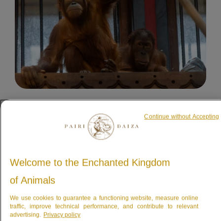
18.12.2025
Continue without Accepting
DIEREN & NATUURBEHOUD
Welcome to the Enchanted Kingdom
De orang-oetans schrijven
of Animals
een nieuw hoofdstuk
Een mannetje, Kembali, twee vrouwtjes,
We use cookies to guarantee a functioning website, measure online
Rosa en Indah, evenals twee jongen, Yori en
traffic, improve technical performance, and contribute to relevant
advertising.
Privacy policy
Bukit, zijn enkele dagen geleden in het Park