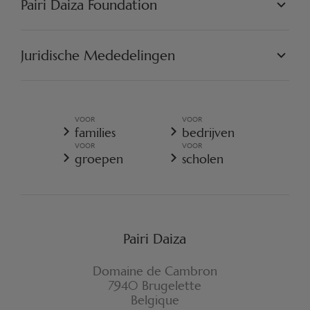
Pairi Daiza Foundation
ARTISTIEK
PAIRI DAIZA RESORT
FAQ
FAQ EDENYA
ONZE MISSIE
DE PROJECTEN
Juridische Mededelingen
ENGAGEER U
ALGEMENE VERKOOPSVOORWAARDEN
ALGEMEEN BELEID VOOR DE BESCHERMING VOOR
PERSOONSGEGEVENS
VOOR
VOOR
ALGEMENE VERKOOPSVOORWAARDEN - RESORT
families
bedrijven
COOKIES-BELEID
VOOR
VOOR
REGLEMENT VAN PAIRI DAIZA
groepen
scholen
VERZEKERINGSVOORWAARDEN ANNULATIE
FORMULIER VOOR HERROEPING
Pairi Daiza
Domaine de Cambron
7940 Brugelette
Belgique