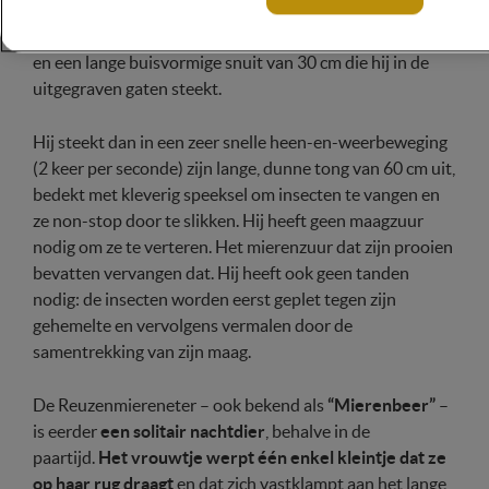
Het heeft zeer krachtige voorpoten met lange scherpe
klauwen om nesten en termietenheuvels open te rijten
en een lange buisvormige snuit van 30 cm die hij in de
uitgegraven gaten steekt.
Hij steekt dan in een zeer snelle heen-en-weerbeweging
(2 keer per seconde) zijn lange, dunne tong van 60 cm uit,
bedekt met kleverig speeksel om insecten te vangen en
ze non-stop door te slikken. Hij heeft geen maagzuur
nodig om ze te verteren. Het mierenzuur dat zijn prooien
bevatten vervangen dat. Hij heeft ook geen tanden
nodig: de insecten worden eerst geplet tegen zijn
gehemelte en vervolgens vermalen door de
samentrekking van zijn maag.
De Reuzenmiereneter – ook bekend als
“Mierenbeer”
–
is eerder
een solitair nachtdier
, behalve in de
paartijd.
Het vrouwtje werpt één enkel kleintje dat ze
op haar rug draagt
en dat zich vastklampt aan het lange