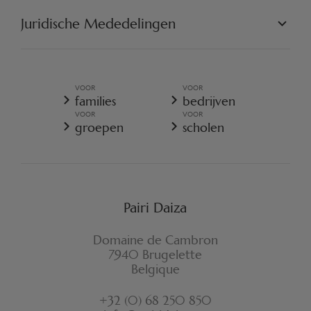
ONZE MISSIE
DE PROJECTEN
Juridische Mededelingen
ENGAGEER U
ALGEMENE VERKOOPSVOORWAARDEN
ALGEMEEN BELEID VOOR DE BESCHERMING VOOR
PERSOONSGEGEVENS
VOOR
VOOR
ALGEMENE VERKOOPSVOORWAARDEN - RESORT
families
bedrijven
COOKIES-BELEID
VOOR
VOOR
REGLEMENT VAN PAIRI DAIZA
groepen
scholen
VERZEKERINGSVOORWAARDEN ANNULATIE
FORMULIER VOOR HERROEPING
Pairi Daiza
Domaine de Cambron
7940 Brugelette
Belgique
+32 (0) 68 250 850