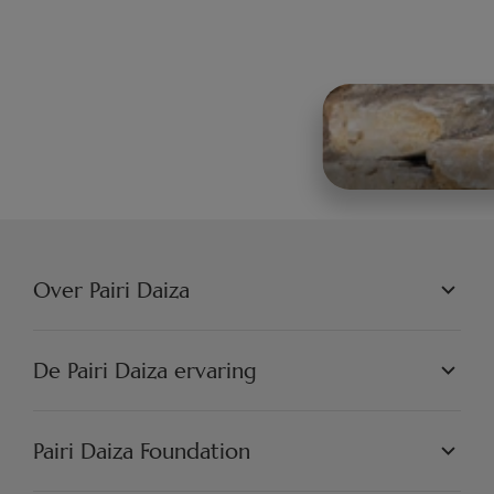
Over Pairi Daiza
PAIRI DAIZA N.V.
FILOSOFIE
De Pairi Daiza ervaring
JOBS
PERSVOORLICHTING
DE WERELDEN
PARTNERS
PAIRI DAIZA ERVARINGEN
Pairi Daiza Foundation
ARTISTIEK
PAIRI DAIZA RESORT
FAQ
FAQ EDENYA