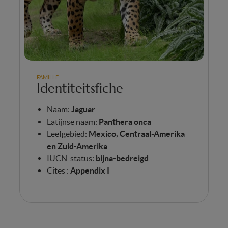
FAMILLE
Identiteitsfiche
Naam:
Jaguar
Latijnse naam:
Panthera onca
Leefgebied:
Mexico, Centraal-Amerika
en Zuid-Amerika
IUCN-status:
bijna-bedreigd
Cites :
Appendix I