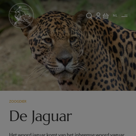
NL
ZOOGDIER
De Jaguar
Het woord jaguar komt van het inheemse woord yaguar,