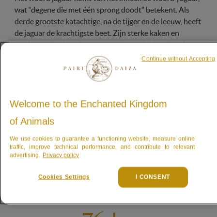
wat “degene die met één sprong doodt” betekent. Als
derde grootste katachtige, na de tijger en de leeuw, heeft
de jaguar de krachtigste beet. Zijn sterke kaken en
tanden stellen hem in staat prooien te doden die drie tot
vier keer zwaarder zijn dan hijzelf. Jaguars zijn solitaire
Continue without Accepting
dieren en uitstekende zwemmers; ze aarzelen niet om
rivieren en beken over te steken om hun prooi te vinden.
Welcome to the Enchanted Kingdom
De Jaguar in cijfers
of Animals
We use cookies to guarantee a functioning website, measure online
101 dagen
traffic, improve technical performance, and contribute to relevant
advertising.
Privacy policy
draagtijd
Cookies Settings
I CONSENT