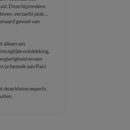
huid. Deze bijzondere
 leven, verzacht jeuk…
venaard gevoel van
et alleen om
intuiglijke ontdekking,
sgierigheid en een
s je bezoek aan Pairi
at deze kleine experts
ullen.