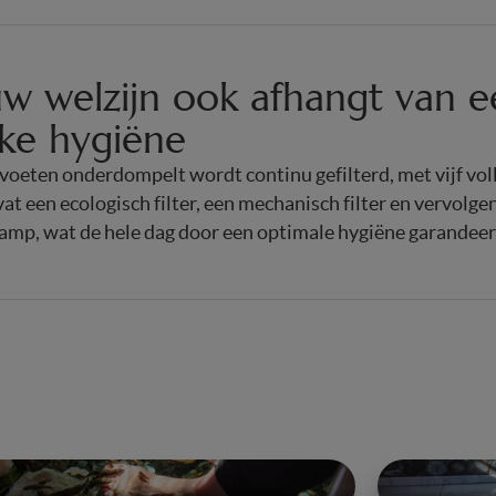
w welzijn ook afhangt van e
jke hygiëne
oeten onderdompelt wordt continu gefilterd, met vijf voll
at een ecologisch filter, een mechanisch filter en vervolgen
lamp, wat de hele dag door een optimale hygiëne garandeer