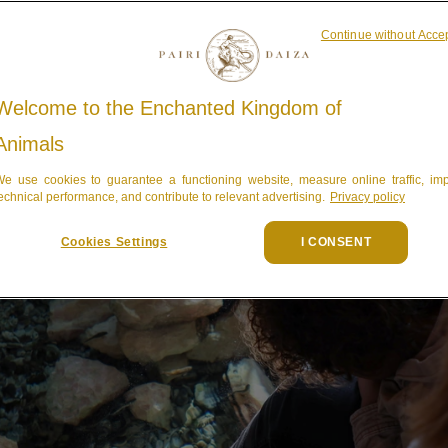
Continue without Acce
Welcome to the Enchanted Kingdom of
Animals
e use cookies to guarantee a functioning website, measure online traffic, im
echnical performance, and contribute to relevant advertising.
Privacy policy
Cookies Settings
I CONSENT