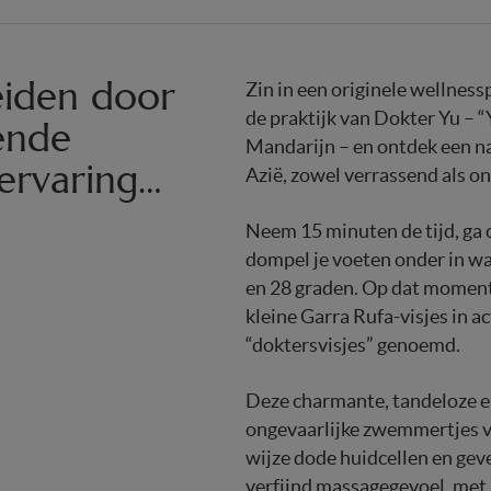
eiden door
Zin in een originele wellness
de praktijk van Dokter Yu – “
ende
Mandarijn – en ontdek een na
 ervaring…
Azië, zowel verrassend als o
Neem 15 minuten de tijd, ga 
dompel je voeten onder in wa
en 28 graden. Op dat mome
kleine Garra Rufa-visjes in ac
“doktersvisjes” genoemd.
Deze charmante, tandeloze e
ongevaarlijke zwemmertjes v
wijze dode huidcellen en geve
verfijnd massagegevoel, met 