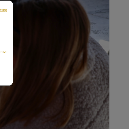
pting
prove