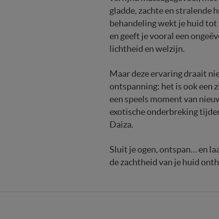
gladde, zachte en stralende 
behandeling wekt je huid tot
en geeft je vooral een ongeë
lichtheid en welzijn.
Maar deze ervaring draait ni
ontspanning: het is ook een z
een speels moment van nieuw
exotische onderbreking tijden
Daiza.
Sluit je ogen, ontspan… en la
de zachtheid van je huid onth