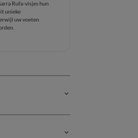
arra Rufa-visjes hun
it unieke
rwijl uw voeten
orden.