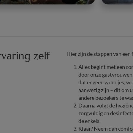
rvaring zelf
Hier zijn de stappen van een 
Alles begint met een co
door onze gastvrouwen, 
dat er geen wondjes, w
aanwezig zijn – dit om u
andere bezoekers te wa
Daarna volgt de hygiëne
zorgvuldig en desinfecte
de enkels.
Klaar? Neem dan comfort