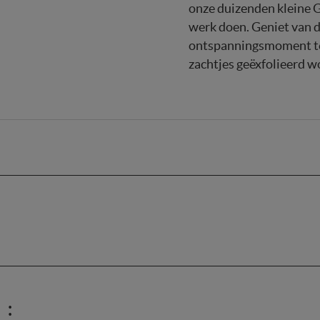
onze duizenden kleine G
werk doen. Geniet van d
ontspanningsmoment te
zachtjes geëxfolieerd w
orging.
 :