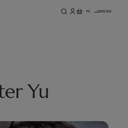
NL
MENU
ter Yu