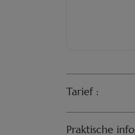
Tarief :
6€ voor 15 minuten verz
Praktische info