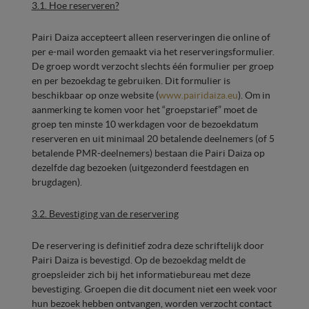
3.1. Hoe reserveren?
Pairi Daiza accepteert alleen reserveringen die online of
per e-mail worden gemaakt via het reserveringsformulier.
De groep wordt verzocht slechts één formulier per groep
en per bezoekdag te gebruiken. Dit formulier is
beschikbaar op onze website (
www.pairidaiza.eu
). Om in
aanmerking te komen voor het “groepstarief” moet de
groep ten minste 10 werkdagen voor de bezoekdatum
reserveren en uit minimaal 20 betalende deelnemers (of 5
betalende PMR-deelnemers) bestaan die Pairi Daiza op
dezelfde dag bezoeken (uitgezonderd feestdagen en
brugdagen).
3.2. Bevestiging van de reservering
De reservering is definitief zodra deze schriftelijk door
Pairi Daiza is bevestigd. Op de bezoekdag meldt de
groepsleider zich bij het informatiebureau met deze
bevestiging. Groepen die dit document niet een week voor
hun bezoek hebben ontvangen, worden verzocht contact