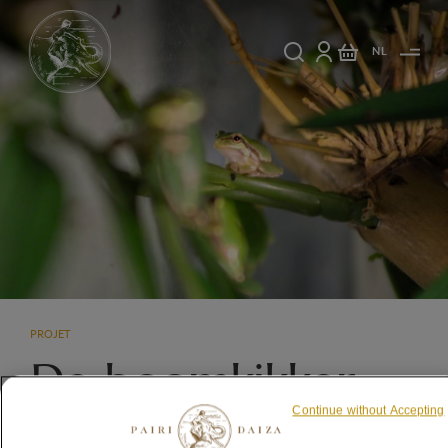
NL
PROJET
De boomkikker
herintroduceren
Continue without Accepting