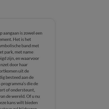
p aangaan is zowel een
ement. Het is het
symbolische band met
het park, met name
igd zijn, en waarvoor
inzet door haar
ortkomen uit de
ig besteed aan de
en programma’s die de
ert of ondersteunt,
 van de wereld. Of u nu
deze kans wilt bieden
 steun zal bijdragen