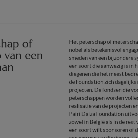
chap of
Het peterschap of meterscha
nobel als betekenisvol engag
 van een
smeden van een bijzondere 
aan
een soort die aanwezig is in 
diegenen die het meest bedre
de Foundation zich dagelijks 
projecten. De fondsen die vo
peterschappen worden volled
realisatie van de projecten 
Pairi Daiza Foundation uitvo
zowel in België als in de rest
een soort wilt sponsoren of 
aan een van uw dierbaren, uw