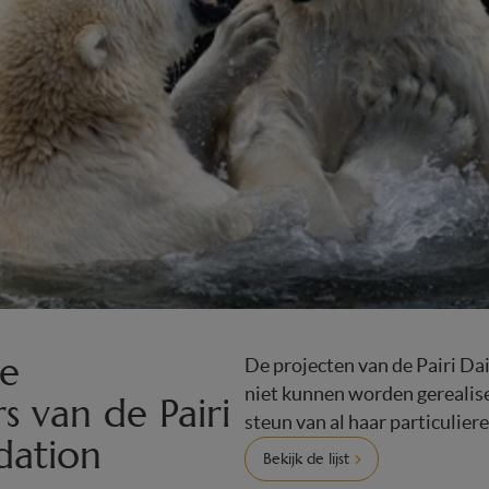
e
De projecten van de Pairi D
niet kunnen worden gerealise
 van de Pairi
steun van al haar particulier
dation
Bekijk de lijst