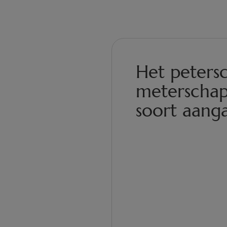
Het peters
meterschap
soort aang