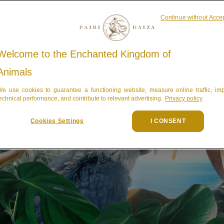
Continue without Acce
Welcome to the Enchanted Kingdom of
Animals
e use cookies to guarantee a functioning website, measure online traffic, im
echnical performance, and contribute to relevant advertising.
Privacy policy
Cookies Settings
I CONSENT