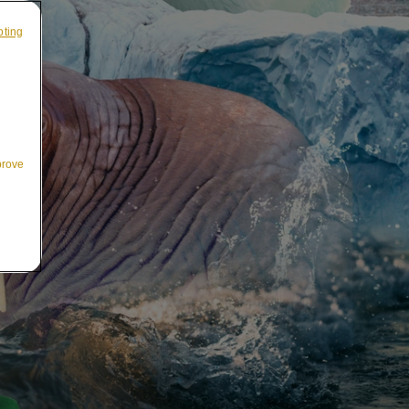
pting
prove