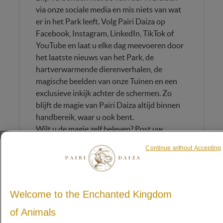
via onze sociale media en mis niets van wat
er in het Park leeft. Volg Pairi Daiza op
Facebook, Instagram, LinkedIn, TikTok of
YouTube en laat u elke dag meevoeren door
het laatste nieuws van het Park, de
hartverwarmende dierenverhalen, de
magische beelden van onze Tuinen en een
exclusieve inkijk achter de schermen. Zo
blijft de magie van Pairi Daiza altijd binnen
handbereik, waar u ook bent.
Wilt u de magie zelf beleven? Post uw
mooiste momenten en vergeet ons niet te
Continue without Accepting
taggen!
Welcome to the Enchanted Kingdom
of Animals