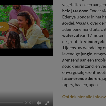
vegetatie en een aange
hele jaar door
. Onder vi
Edenya u onder in het h
gordel
. Waag u over de
ay
adembenemend uitzicht
waterval
van 17 meter 
vlindergeb
de grootste
Tijdens uw wandeling o
jungle
levendige
, omge
tropis
grenzend aan een
goudkleurig zand, en ver
onvergetelijke ontmoe
fascinerende dieren
: j
tapirs, haaien, apen…
Ontdek hier alle info o
01:01