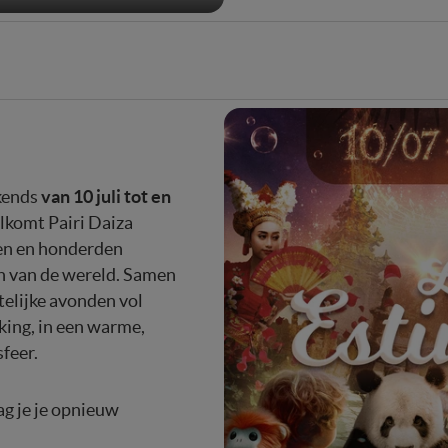
Mute
Enter
fullscreen
van 10 juli tot en
kends
lkomt Pairi Daiza
pen en honderden
en van de wereld. Samen
telijke avonden vol
ing, in een warme,
sfeer.
g je je opnieuw