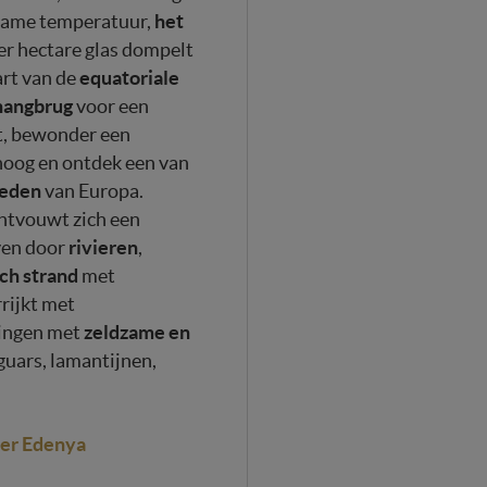
het
name temperatuur,
er hectare glas dompelt
equatoriale
art van de
hangbrug
voor een
, bewonder een
hoog en ontdek een van
ieden
van Europa.
ntvouwt zich een
rivieren
ven door
,
ch strand
met
rijkt met
zeldzame en
tingen met
aguars, lamantijnen,
ver Edenya