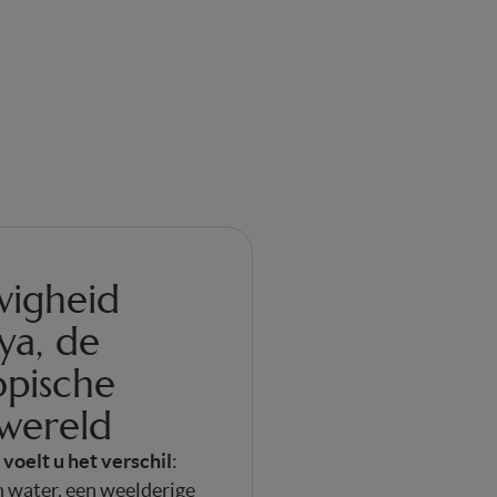
wigheid
ya, de
opische
 wereld
voelt u het verschil
n
:
n water, een weelderige