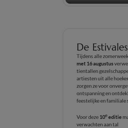
De Estivales
Tijdens alle zomerwee
met 16 augustus
verwe
tientallen gezelschap
artiesten uit alle hoek
zorgen ze voor onverge
ontspanning en ontdekk
feestelijke en familiale 
e
10
editie
Voor deze
ma
verwachten aan tal