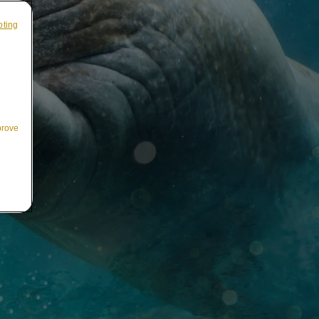
pting
prove