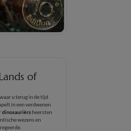
Lands of
 waar u terug in de tijd
mpelt in een verdwenen
dinosauriërs
r
heersten
antische wezens en
regeerde.