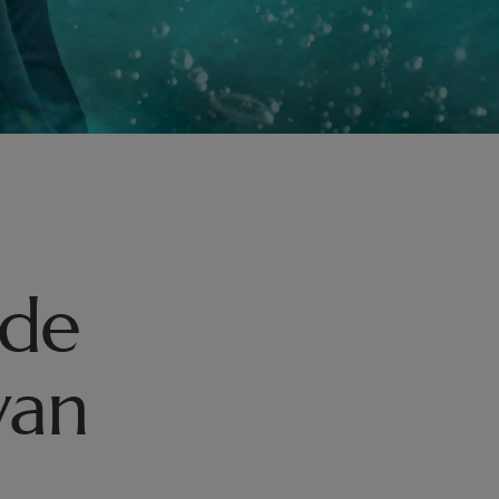
 de
van