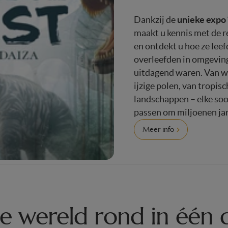
unieke expo
Dankzij de
maakt u kennis met de r
en ontdekt u hoe ze lee
overleefden in omgeving
uitdagend waren. Van we
ijzige polen, van tropis
landschappen – elke soor
passen om miljoenen jar
Meer info
de wereld rond in één 