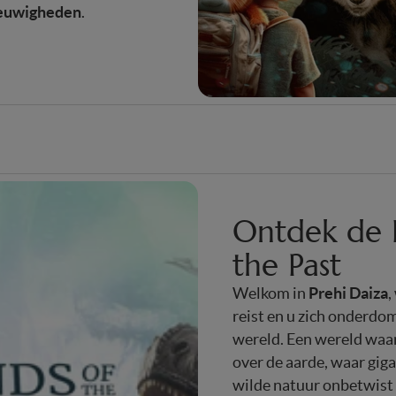
euwigheden
.
Ontdek de 
the Past
Prehi Daiza
Welkom in
,
reist en u zich onderdo
wereld. Een wereld waa
over de aarde, waar gig
wilde natuur onbetwist 