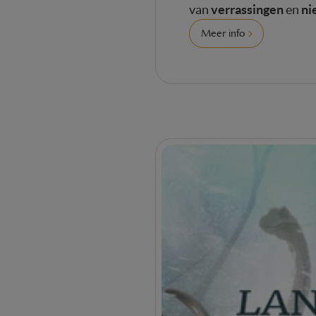
verrassingen
ni
van
en
Meer info