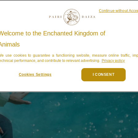
Continue without Acce
Welcome to the Enchanted Kingdom of
Animals
e use cookies to guarantee a functioning website, measure online traffic, im
echnical performance, and contribute to relevant advertising.
Privacy policy
Cookies Settings
I CONSENT