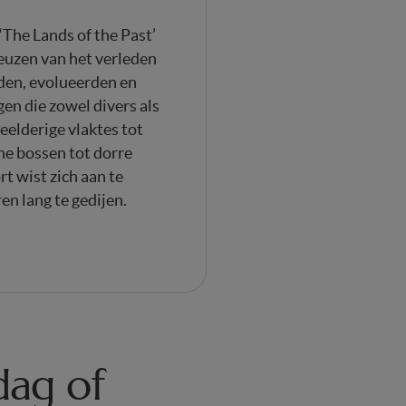
‘The Lands of the Past’
euzen van het verleden
fden, evolueerden en
en die zowel divers als
elderige vlaktes tot
che bossen tot dorre
t wist zich aan te
en lang te gedijen.
dag of