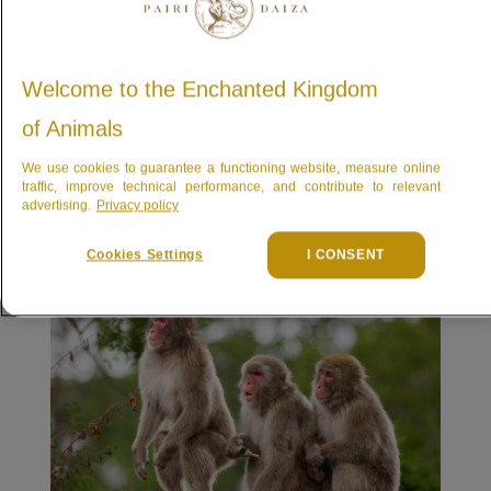
Voordelen voor abonnees van
onze partnerparken
Welcome to the Enchanted Kingdom
Abonnees van onze partnerparken (Toverland, Nausicaá,
of Animals
Efteling, Grotten van Han, PLOPSA, Bobbejaanland)
kunnen op vertoon van hun geldige abonnementskaart ter
We use cookies to guarantee a functioning website, measure online
traffic, improve technical performance, and contribute to relevant
plaatse een toegangsticket met korting kopen.
advertising.
Privacy policy
Cookies Settings
I CONSENT