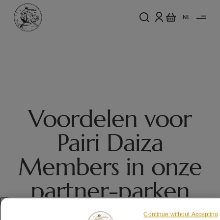
NL
Voordelen voor
Pairi Daiza
Members in onze
partner-parken
Continue without Accepting