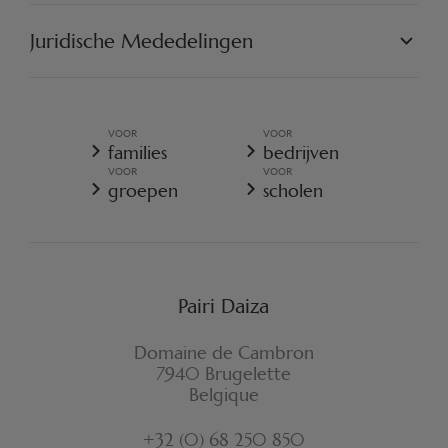
FAQ EDENYA
ONZE MISSIE
vertoon van hun abonnement recht op
25% korting
op het
DE PROJECTEN
Juridische Mededelingen
Pairi Daiza-toegangsticket (prijs aan de kassa).
ENGAGEER U
ALGEMENE VERKOOPSVOORWAARDEN
ALGEMEEN BELEID VOOR DE BESCHERMING VOOR
PERSOONSGEGEVENS
VOOR
VOOR
ALGEMENE VERKOOPSVOORWAARDEN - RESORT
families
bedrijven
COOKIES-BELEID
VOOR
VOOR
REGLEMENT VAN PAIRI DAIZA
groepen
scholen
VERZEKERINGSVOORWAARDEN ANNULATIE
FORMULIER VOOR HERROEPING
Pairi Daiza
Domaine de Cambron
7940 Brugelette
Belgique
+32 (0) 68 250 850