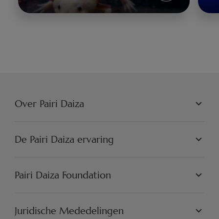
Axolotl
Over Pairi Daiza
PAIRI DAIZA N.V.
FILOSOFIE
De Pairi Daiza ervaring
JOBS
PERSVOORLICHTING
DE WERELDEN
PARTNERS
PAIRI DAIZA ERVARINGEN
Pairi Daiza Foundation
ARTISTIEK
PAIRI DAIZA RESORT
FAQ
FAQ EDENYA
ONZE MISSIE
DE PROJECTEN
Juridische Mededelingen
ENGAGEER U