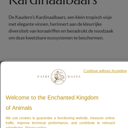
De Kaudern’s Kardinaalbaars, een klein tropisch visje
met elegante vinnen, herinnert aan de kleurrijke
diversiteit van koraalriffen en benadrukt de noodzaak
om deze kwetsbare ecosystemen te beschermen.
Een klein wonder
Continue without Accepting
Onderwater elegantie in de Indonesische riffen
Welcome to the Enchanted Kingdom
of Animals
We use cookies to guarantee a functioning website, measure online
traffic, improve technical performance, and contribute to relevant
advertising.
Privacy policy