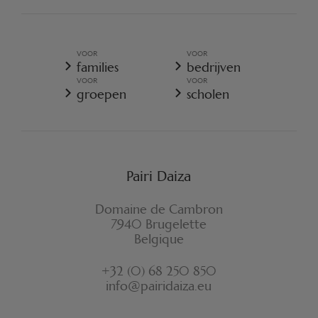
ALGEMENE VERKOOPSVOORWAARDEN
ALGEMEEN BELEID VOOR DE BESCHERMING VOOR
PERSOONSGEGEVENS
VOOR
VOOR
ALGEMENE VERKOOPSVOORWAARDEN - RESORT
families
bedrijven
COOKIES-BELEID
VOOR
VOOR
REGLEMENT VAN PAIRI DAIZA
groepen
scholen
VERZEKERINGSVOORWAARDEN ANNULATIE
FORMULIER VOOR HERROEPING
Pairi Daiza
Domaine de Cambron
7940 Brugelette
Belgique
+32 (0) 68 250 850
info@pairidaiza.eu