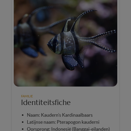
FAMILIE
Identiteitsfiche
Naam: Kaudern’s Kardinaalbaars
Latijnse naam: Pterapogon kauderni
Oorsprong: Indonesië (Banggai-eilanden)