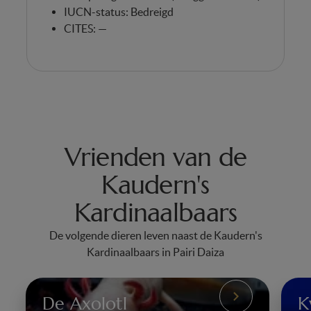
IUCN-status: Bedreigd
CITES: —
Vrienden van de
Kaudern's
Kardinaalbaars
De volgende dieren leven naast de Kaudern's
Kardinaalbaars in Pairi Daiza
De Axolotl
K
De
Kw