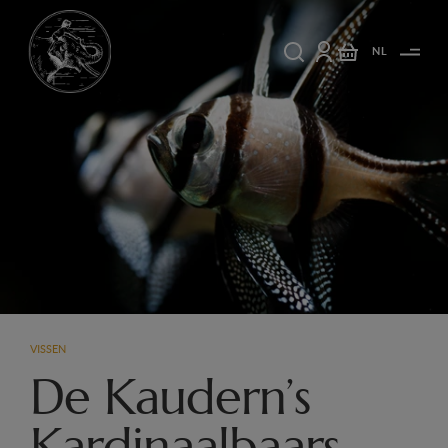
NL
VISSEN
De Kaudern’s
Kardinaalbaars