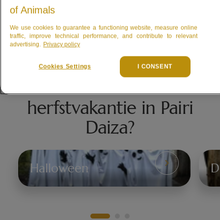
we u snel?
of Animals
Koop uw tickets
We use cookies to guarantee a functioning website, measure online
traffic, improve technical performance, and contribute to relevant
advertising.
Privacy policy
Cookies Settings
I CONSENT
Wat te doen in de
herfstvakantie in Pairi
Daiza?
Halloween
D
Halloween
De
9
we