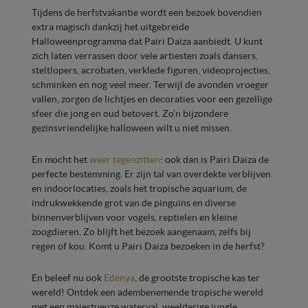
Tijdens de herfstvakantie wordt een bezoek bovendien
extra magisch dankzij het uitgebreide
Halloweenprogramma dat Pairi Daiza aanbiedt. U kunt
zich laten verrassen door vele artiesten zoals dansers,
steltlopers, acrobaten, verklede figuren, videoprojecties,
schminken en nog veel meer. Terwijl de avonden vroeger
vallen, zorgen de lichtjes en decoraties voor een gezellige
sfeer die jong en oud betovert. Zo’n bijzondere
gezinsvriendelijke halloween wilt u niet missen.
En mocht het
weer tegenzitten
: ook dan is Pairi Daiza de
perfecte bestemming. Er zijn tal van overdekte verblijven
en indoorlocaties, zoals het tropische aquarium, de
indrukwekkende grot van de pinguïns en diverse
binnenverblijven voor vogels, reptielen en kleine
zoogdieren. Zo blijft het bezoek aangenaam, zelfs bij
regen of kou. Komt u Pairi Daiza bezoeken in de herfst?
En beleef nu ook
Edenya
, de grootste tropische kas ter
wereld! Ontdek een adembenemende tropische wereld
met een majestueuze waterval, weelderige jungle,