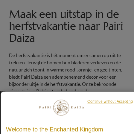
Maak een uitstap in de
herfstvakantie naar Pairi
Daiza
De herfstvakantie is hét moment om er samen op uit te
trekken. Terwijl de bomen hun bladeren verliezen en de
natuur zich toont in warme rood-, oranje- en geeltinten,
biedt Pairi Daiza een adembenemend decor voor een
bijzonder uitje in de herfstvakantie. Onze bekroonde
dierentuin in België staat bekend om de
indrukwekkende wereldtuinen, waar dieren uit alle
Continue without Accepting
continenten leven te midden van authentieke
architectuur en weelderige natuur. De combinatie van
exotische dieren en betoverende herfstkleuren maakt
een uitstap in de herfstvakantie hier extra speciaal. Zien
Welcome to the Enchanted Kingdom