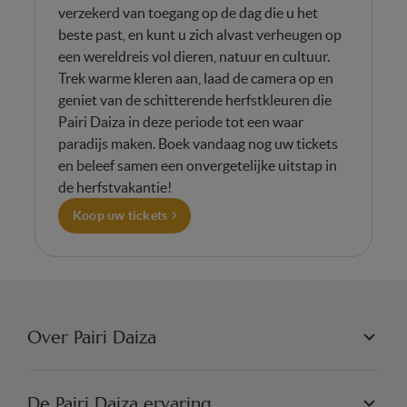
verzekerd van toegang op de dag die u het
beste past, en kunt u zich alvast verheugen op
een wereldreis vol dieren, natuur en cultuur.
Trek warme kleren aan, laad de camera op en
geniet van de schitterende herfstkleuren die
Pairi Daiza in deze periode tot een waar
paradijs maken. Boek vandaag nog uw tickets
en beleef samen een onvergetelijke uitstap in
de herfstvakantie!
Koop uw tickets
Over Pairi Daiza
PAIRI DAIZA N.V.
FILOSOFIE
De Pairi Daiza ervaring