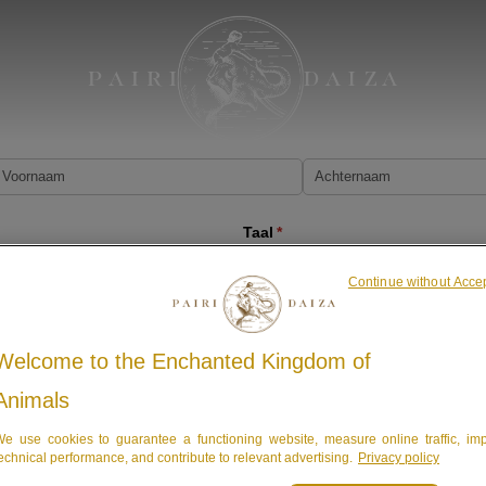
is vereist)
Taal
(is vereist)
*
Continue without Acce
s vereist)
Uw gsm-nummer
(is vereist)
*
Welcome to the Enchanted Kingdom of
Animals
e use cookies to guarantee a functioning website, measure online traffic, im
echnical performance, and contribute to relevant advertising.
Privacy policy