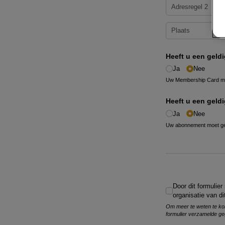
Heeft u een geldi
Ja
Nee
Uw Membership Card moe
Heeft u een geldi
Ja
Nee
Uw abonnement moet gel
Door dit formulie
Door dit formulie
organisatie van d
Om meer te weten te kom
formulier verzamelde ge