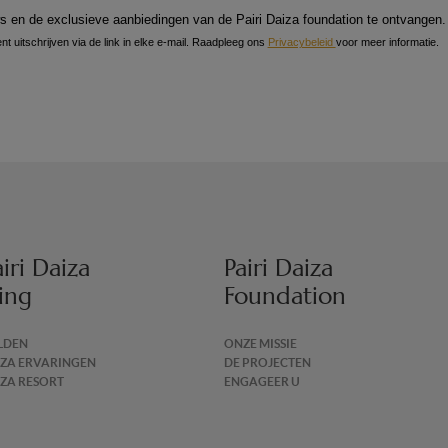
ws en de exclusieve aanbiedingen van de Pairi Daiza foundation 
s en de exclusieve aanbiedingen van de Pairi Daiza foundation te ontvangen.
t uitschrijven via de link in elke e-mail. Raadpleeg ons
Privacybeleid
voor meer informatie.
iri Daiza
Pairi Daiza
ing
Foundation
LDEN
ONZE MISSIE
IZA ERVARINGEN
DE PROJECTEN
IZA RESORT
ENGAGEER U