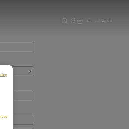
NL
MENU
pting
prove