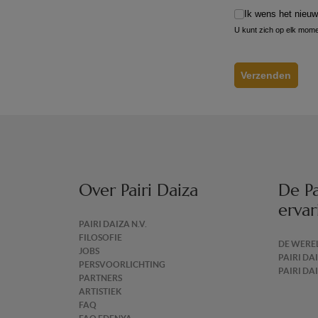
Ik wens het nieu
Ik wens het nieuw
U kunt zich op elk momen
Verzenden
Over Pairi Daiza
De Pa
ervar
PAIRI DAIZA N.V.
FILOSOFIE
DE WERE
JOBS
PAIRI DA
PERSVOORLICHTING
PAIRI DA
PARTNERS
ARTISTIEK
FAQ