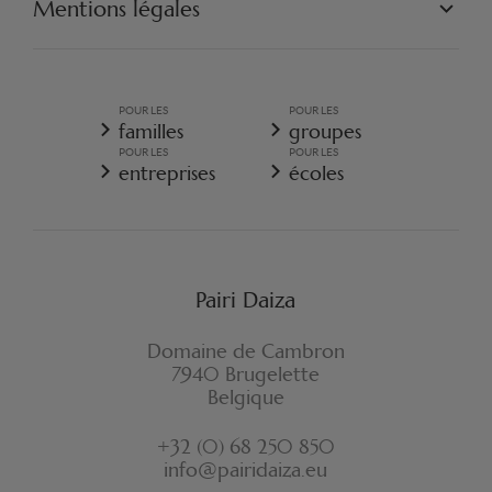
Mentions légales
ENGAGEZ-VOUS
CONDITIONS GÉNÉRALES DE VENTE
POLITIQUE GÉNÉRALE DE PROTECTION DES DONNÉES
PERSONNELLES
POUR LES
POUR LES
CONDITIONS GÉNÉRALES DE VENTE - RESORT
familles
groupes
POLITIQUE DE COOKIES
POUR LES
POUR LES
RÈGLEMENT D'ORDRE INTÉRIEUR
entreprises
écoles
ASSURANCE ANNULATION RESORT
FORMULAIRE DE RÉTRACTATION
Pairi Daiza
Domaine de Cambron
7940 Brugelette
Belgique
+32 (0) 68 250 850
info@pairidaiza.eu