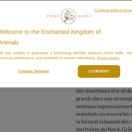
Continue without Acce
Welcome to the Enchanted Kingdom of
Animals
e use cookies to guarantee a functioning website, measure online traffic, im
DRAS
echnical performance, and contribute to relevant advertising.
Privacy policy
 Froid
Le Royaume du Froid entr
Cookies Settings
I CONSENT
fait de glace, de toundr
invitation à vivre une vér
des chercheurs d’or et d
grands dans une atmosph
animaux impressionnants
manchots ou encore les m
la force et la beauté des
territoires du Nord. Grâ