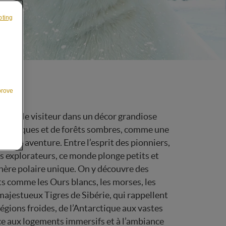
pting
prove
aîne le visiteur dans un décor grandiose
as arctiques et de forêts sombres, comme une
itable aventure. Entre l’esprit des pionniers,
es explorateurs, ce monde plonge petits et
ère polaire unique. On y découvre des
 comme les Ours blancs, les morses, les
ajestueux Tigres de Sibérie, qui rappellent
 régions froides, de l’Antarctique aux vastes
ce aux logements immersifs et à l’ambiance