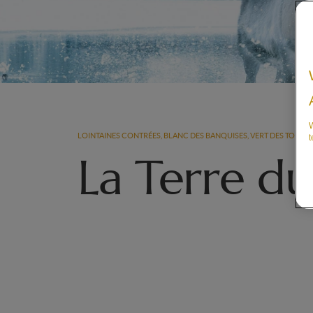
W
LOINTAINES CONTRÉES, BLANC DES BANQUISES, VERT DES TOUN
t
La Terre du