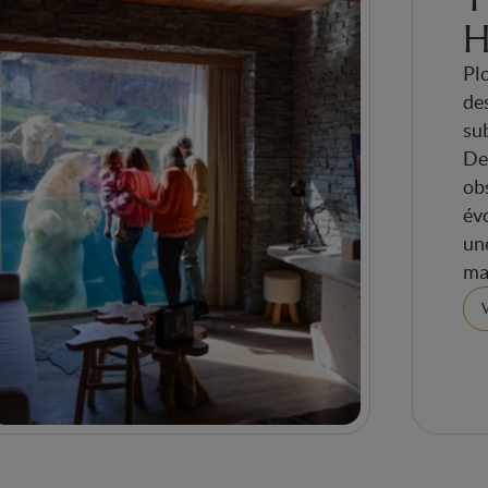
H
Pl
de
su
De
ob
év
un
ma