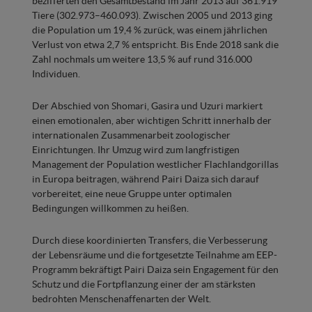
bezifferten den Gesamtbestand im Jahr 2013 auf 361.919
Tiere (302.973–460.093). Zwischen 2005 und 2013 ging
die Population um 19,4 % zurück, was einem jährlichen
Verlust von etwa 2,7 % entspricht. Bis Ende 2018 sank die
Zahl nochmals um weitere 13,5 % auf rund 316.000
Individuen.
Der Abschied von Shomari, Gasira und Uzuri markiert
einen emotionalen, aber wichtigen Schritt innerhalb der
internationalen Zusammenarbeit zoologischer
Einrichtungen. Ihr Umzug wird zum langfristigen
Management der Population westlicher Flachlandgorillas
in Europa beitragen, während Pairi Daiza sich darauf
vorbereitet, eine neue Gruppe unter optimalen
Bedingungen willkommen zu heißen.
Durch diese koordinierten Transfers, die Verbesserung
der Lebensräume und die fortgesetzte Teilnahme am EEP-
Programm bekräftigt Pairi Daiza sein Engagement für den
Schutz und die Fortpflanzung einer der am stärksten
bedrohten Menschenaffenarten der Welt.