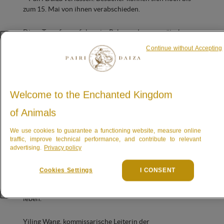
zum 15. Mai von ihnen verabschieden.
Diese Transfers erfolgen im Rahmen des europäischen
EEP-Programms unter der Aufsicht des internationalen
Continue without Accepting
Artenkoordinators. Die drei Gorillas ziehen in den Zoo
Blijdorp in Rotterdam um.
Umbau eines Vulkans zur Aufnahme
Welcome to the Enchanted Kingdom
der neuen Gruppe
of Animals
Einer der beiden ikonischen Vulkane in
The Land of
We use cookies to guarantee a functioning website, measure online
Origins
, der Welt von Pairi Daiza, die der Schönheit
traffic, improve technical performance, and contribute to relevant
Afrikas gewidmet ist, wird umgestaltet, um die neue
advertising.
Privacy policy
Gruppe unter optimalen Bedingungen aufzunehmen.
Cookies Settings
I CONSENT
Während dieser Zeit werden Tebogo und Indigo weiterhin
friedlich in ihrem eigenen Bereich, dem zweiten Vulkan,
leben.
Yiling Wang, kommissarische Leiterin der