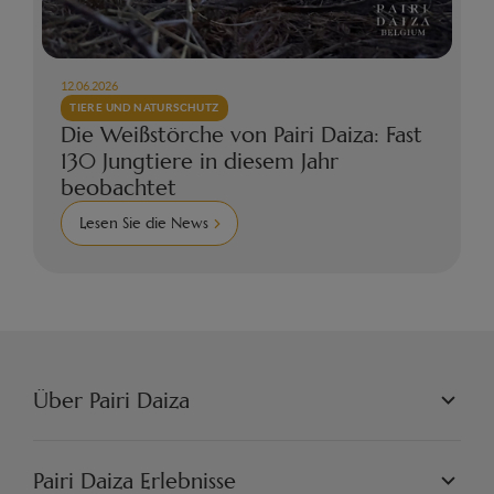
12.06.2026
TIERE UND NATURSCHUTZ
Die Weißstörche von Pairi Daiza: Fast
130 Jungtiere in diesem Jahr
beobachtet
Lesen Sie die News
Über Pairi Daiza
PAIRI DAIZA L.L.C.
PHILOSOPHIE
Pairi Daiza Erlebnisse
JOBS