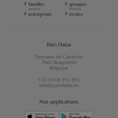
CONDITIONS GÉNÉRALES DE VENTE - RESORT
familles
groupes
POLITIQUE DE COOKIES
POUR LES
POUR LES
RÈGLEMENT D'ORDRE INTÉRIEUR
entreprises
écoles
ASSURANCE ANNULATION RESORT
FORMULAIRE DE RÉTRACTATION
Pairi Daiza
Domaine de Cambron
7940 Brugelette
Belgique
+32 (0) 68 250 850
info@pairidaiza.eu
Nos applications