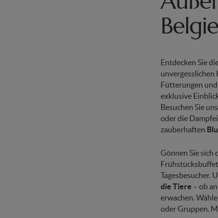
Außer
Belgi
Entdecken Sie di
unvergesslichen 
Fütterungen und
exklusive Einblic
Besuchen Sie uns
oder die Dampfe
zauberhaften
Bl
Gönnen Sie sich 
Frühstücksbuffet
Tagesbesucher. U
die Tiere
– ob an
erwachen. Wählen 
oder Gruppen. M