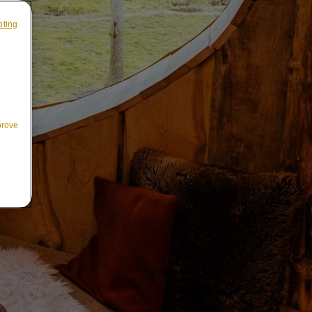
pting
prove