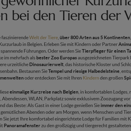
gewöhnlicher Kurzurl
en bei den Tieren der 
e faszinierende
Welt der Tiere
,
über 800 Arten aus 5 Kontinenten
Kurzurlaub in Belgien. Erleben Sie mit Kindern oder Partner
Anima
 spannende Führungen. Oder werden Sie
Tierpfleger für einen T
ke im mehrfach als
bester Zoo Europas
ausgezeichneten Tierpark P
ere urzeitliche
Dinosaurierwelt
, das historische Kloster und Schlo
isenbahn. Bestaunen Sie
Tempel und riesige Halbedelsteine
, ent
umenwelten
oder entdecken Sie mit Ihren
Kindern
den großen
Spi
diese
einmalige Kurzreise nach Belgien
, in komfortablen Lodges, 
, Abendessen, WLAN, Parkplatz sowie exklusivem Zoozugang vor 
nd das Beste: Als Gast in einer Lodge genießen Sie
immer den einm
 gemütlichen Abenden oder am Morgen, wenn Menschen und Tier
Sie jetzt Ihre komfortabel eingerichtete Lodge für Familien mit K
it
Panoramafenster
zu den großzügig und tiergerecht gestaltete