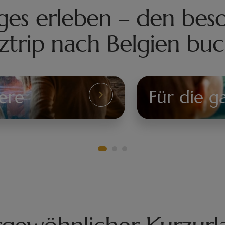
ges erleben – den be
ztrip nach Belgien bu
iere
Für die g
Für
die
ganze
Familie