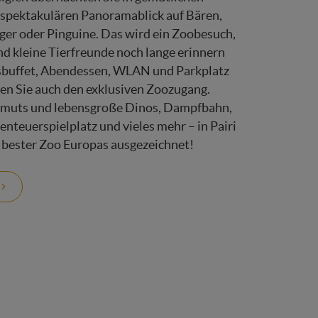
 spektakulären Panoramablick auf Bären,
iger oder Pinguine. Das wird ein Zoobesuch,
nd kleine Tierfreunde noch lange erinnern
sbuffet, Abendessen, WLAN und Parkplatz
zen Sie auch den exklusiven Zoozugang.
muts und lebensgroße Dinos, Dampfbahn,
enteuerspielplatz und vieles mehr – in Pairi
s bester Zoo Europas ausgezeichnet!