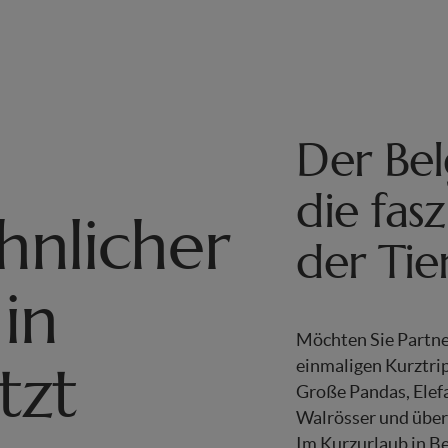
Der Bel
die fas
nlicher
der Tie
in
Möchten Sie Partne
tzt
einmaligen Kurztri
Große Pandas, Elef
Walrösser und über
Im Kurzurlaub in B