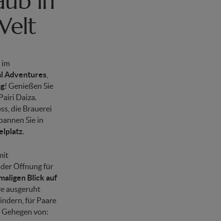
aub in
Welt
, im
l Adventures
,
ag
! Genießen Sie
airi Daiza.
ss, die Brauerei
spannen Sie in
elplatz
.
mit
der Öffnung für
aligen Blick auf
e ausgeruht
indern, für Paare
n Gehegen von: