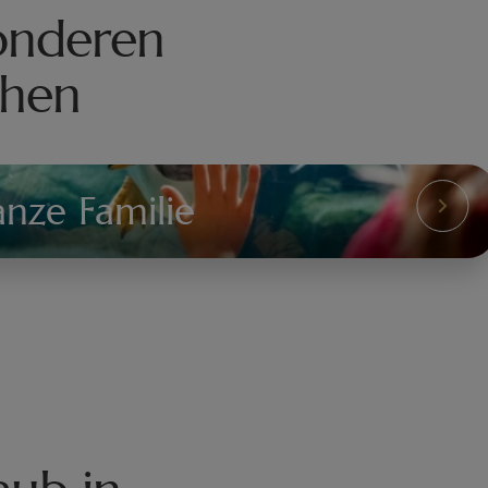
sonderen
chen
anze Familie