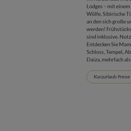
Lodges – mit einem
Wölfe, Sibirische T
an den sich große u
werden! Frühstück
sind inklusive. Nut
Entdecken Sie Mam
Schloss, Tempel, Ab
Daiza, mehrfach al
Kurzurlaub Preise