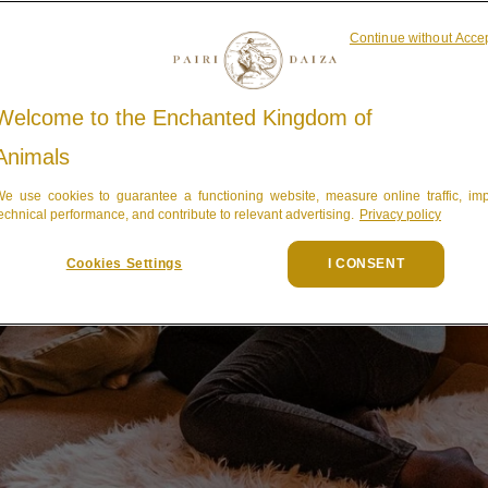
Continue without Acce
Welcome to the Enchanted Kingdom of
Animals
e use cookies to guarantee a functioning website, measure online traffic, im
echnical performance, and contribute to relevant advertising.
Privacy policy
Cookies Settings
I CONSENT