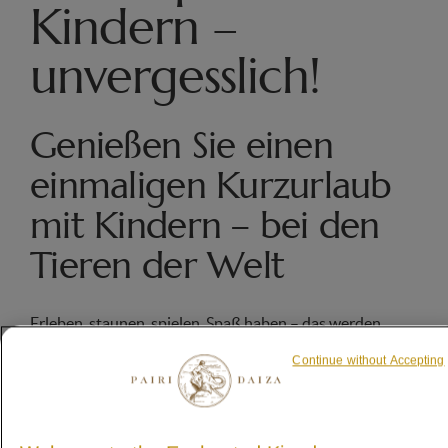
Kindern –
unvergesslich!
Genießen Sie einen
einmaligen Kurzurlaub
mit Kindern – bei den
Tieren der Welt
Erleben, staunen, spielen, Spaß haben – das werden
unvergessliche Tage für die ganze Familie. Besuchen Sie
Continue without Accepting
Pairi Daiza, mehrfach als bester Zoo Europas
ausgezeichnet. 9 faszinierende Themenwelten mit Tieren
aus 5 Kontinenten entführen Sie in Dschungel, Savanne,
Unterwasserwelten und vieles mehr. Entdecken Sie