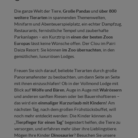
Die ganze Welt der Tiere,
Große Pandas
und
über 800
weitere Tierarten
in spannenden Themenwelten,
Minifarm und Abenteuerspielplatz, ein echter Dampfzug,
Restaurants, fernöstliche Tempel und zauberhafte
Parkanlagen – ein Kurztrip in
einen der besten Zoos
Europas
lässt keine Wünsche offen. Der Clou im Pairi
Daiza Resort: Sie können
im Zoo übernachten
, in den
gemütlichen, luxuriösen Lodges.
Freuen Sie sich darauf, beliebte Tierarten durch große
Panoramafenster zu beobachten, um dann Seite an Seite
mit ihnen einzuschlafen! Ob in der Vollmond Lodge mit
Blick auf
Wölfe und Bären
, Auge in Auge mit
Walrössern
und anderen sanften Riesen oder bei Bauernhoftieren –
das wird ein
einmaliger Kurzurlaub mit Kindern
! Am
nächsten Tag, nach dem großen Frühstücksbuffet, will
noch mehr entdeckt werden: Die Kinder können als
„
Tierpfleger für einen Tag
“ begeistert helfen, die Tiere zu
versorgen, und erfahren mehr über ihre Lieblingstiere.
Mögen Ihre Kinder
Dinosaurier
? Besuchen Sie unsere