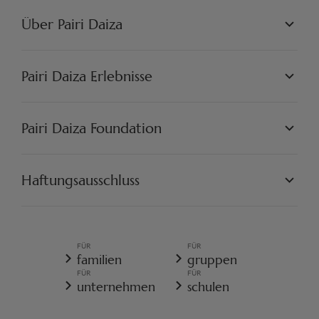
Über Pairi Daiza
PAIRI DAIZA L.L.C.
PHILOSOPHIE
Pairi Daiza Erlebnisse
JOBS
PRESSE
WELTEN
PARTNER
PAIRI DAIZA ERLEBNISSE
Pairi Daiza Foundation
KÜNSTLERISCH
PAIRI DAIZA RESORT
FAQ
FAQ EDENYA
UNSERE MISSION
UNSERE PROJEKTE
Haftungsausschluss
ENGAGIEREN SIE SICH
PAIRI DAIZA VORSCHRIFTEN
ALLGEMEINE VERKAUFSBEDINGUNGEN
ALLGEMEINE DATENSCHUTZRICHTLINIE
FÜR
FÜR
REISERÜCKTRITTSVERSICHERUNG
familien
gruppen
COOKIE-RICHTLINIE
FÜR
FÜR
WIDERRUFSFORMULAR
unternehmen
schulen