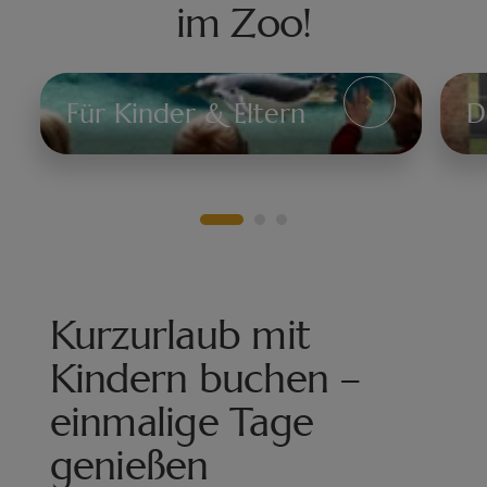
im Zoo!
Für Kinder & Eltern
D
Für
Di
Kinder
We
&
de
Eltern
Ti
Kurzurlaub mit
Kindern buchen –
einmalige Tage
genießen