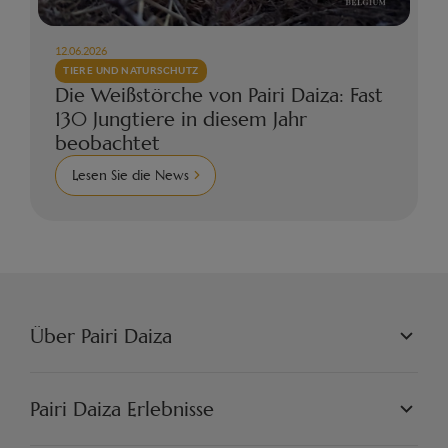
12.06.2026
TIERE UND NATURSCHUTZ
Die Weißstörche von Pairi Daiza: Fast
130 Jungtiere in diesem Jahr
beobachtet
Lesen Sie die News
Über Pairi Daiza
PAIRI DAIZA L.L.C.
PHILOSOPHIE
Pairi Daiza Erlebnisse
JOBS
PRESSE