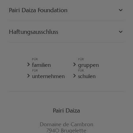
WELTEN
PARTNER
PAIRI DAIZA ERLEBNISSE
Pairi Daiza Foundation
KÜNSTLERISCH
PAIRI DAIZA RESORT
FAQ
FAQ EDENYA
UNSERE MISSION
UNSERE PROJEKTE
Haftungsausschluss
ENGAGIEREN SIE SICH
PAIRI DAIZA VORSCHRIFTEN
ALLGEMEINE VERKAUFSBEDINGUNGEN
ALLGEMEINE DATENSCHUTZRICHTLINIE
FÜR
FÜR
REISERÜCKTRITTSVERSICHERUNG
familien
gruppen
COOKIE-RICHTLINIE
FÜR
FÜR
WIDERRUFSFORMULAR
unternehmen
schulen
Pairi Daiza
Domaine de Cambron
7940 Brugelette