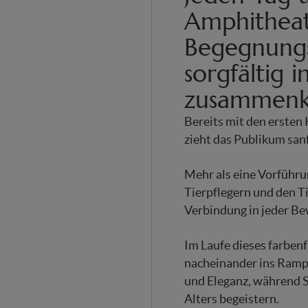
Amphitheat
Begegnungs
sorgfältig 
zusammen
Bereits mit den ersten
zieht das Publikum sanf
Mehr als eine Vorführu
Tierpflegern und den T
Verbindung in jeder Be
Im Laufe dieses farben
nacheinander ins Rampe
und Eleganz, während 
Alters begeistern.