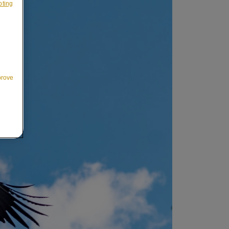
pting
prove