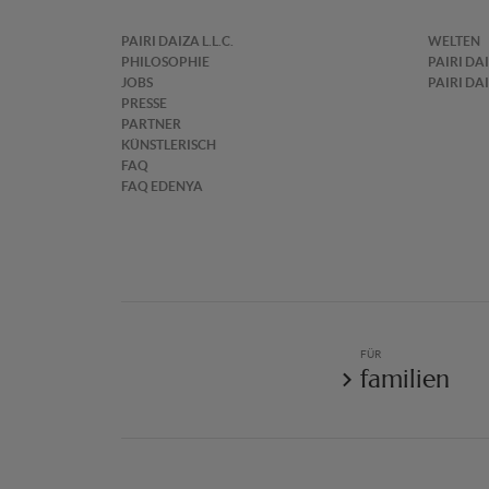
PAIRI DAIZA L.L.C.
WELTEN
PHILOSOPHIE
PAIRI DA
JOBS
PAIRI DA
PRESSE
PARTNER
KÜNSTLERISCH
FAQ
FAQ EDENYA
FÜR
familien