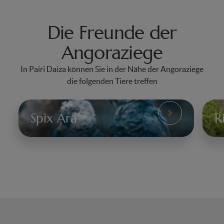
Die Freunde der
Angoraziege
In Pairi Daiza können Sie in der Nähe der Angoraziege
die folgenden Tiere treffen
Spix Ara
R
Spix
Ri
Ara