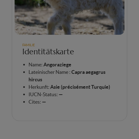
FAMILIE
Identitätskarte
Name:
Angoraziege
Lateinischer Name :
Capra aegagrus
hircus
Herkunft:
Asie (précisément Turquie)
IUCN-Status:
—
Cites:
—