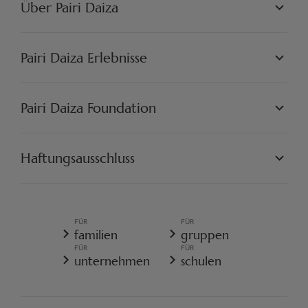
Über Pairi Daiza
PAIRI DAIZA L.L.C.
PHILOSOPHIE
Pairi Daiza Erlebnisse
JOBS
PRESSE
WELTEN
PARTNER
PAIRI DAIZA ERLEBNISSE
Pairi Daiza Foundation
KÜNSTLERISCH
PAIRI DAIZA RESORT
FAQ
FAQ EDENYA
UNSERE MISSION
UNSERE PROJEKTE
Haftungsausschluss
ENGAGIEREN SIE SICH
PAIRI DAIZA VORSCHRIFTEN
ALLGEMEINE VERKAUFSBEDINGUNGEN
ALLGEMEINE DATENSCHUTZRICHTLINIE
FÜR
FÜR
REISERÜCKTRITTSVERSICHERUNG
familien
gruppen
COOKIE-RICHTLINIE
FÜR
FÜR
WIDERRUFSFORMULAR
unternehmen
schulen