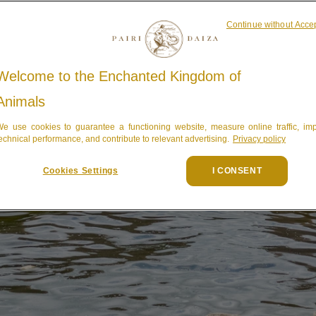
Continue without Acce
Welcome to the Enchanted Kingdom of
Einen be
Animals
mit Baby 
e use cookies to guarantee a functioning website, measure online traffic, im
cher
echnical performance, and contribute to relevant advertising.
Privacy policy
genießen
Cookies Settings
I CONSENT
Staunen, erleben, lernen
Welt; kleine Kinder liebe
unvergesslichen Aktivitä
und familienfreundlichs
große Tiere aus fünf Ko
Entdeckungen, die klein