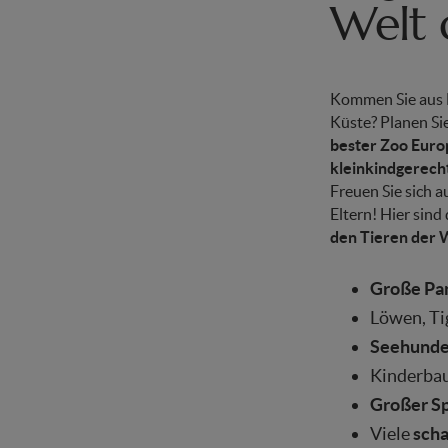
Welt 
Kommen Sie aus N
Küste? Planen Sie
bester Zoo Euro
kleinkindgerech
Freuen Sie sich a
Eltern! Hier sin
den Tieren der 
Große Pa
Löwen, Ti
Seehunde,
Kinderbau
Großer Sp
Viele
scha