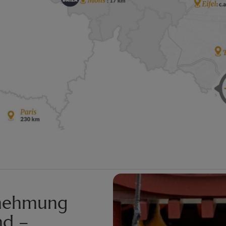
rnehmung
nd –