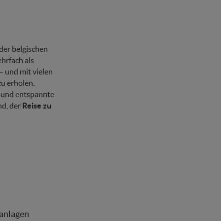
der belgischen
ehrfach als
– und mit vielen
zu erholen.
und entspannte
nd, der
Reise zu
anlagen