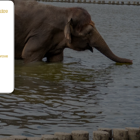
pting
sonderen Ausflug
oder Kleinkind
prove
, Spaß haben: Kleine Kinder entdecken die
n Tiere. Gönnen Sie sich jetzt eine der
ten mit Kleinkindern in einem der besten
ten Zoos Europas! Süße Tierbabys und
ntinenten, bekannte Tierarten und neue
e (und große) Menschen vor Freude strahlen