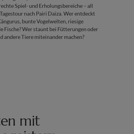
rechte Spiel- und Erholungsbereiche – all
r Tagestour nach Pairi Daiza. Wer entdeckt
Kängurus, bunte Vogelwelten, riesige
de Fische? Wer staunt bei Fütterungen oder
nd andere Tiere miteinander machen?
ten mit