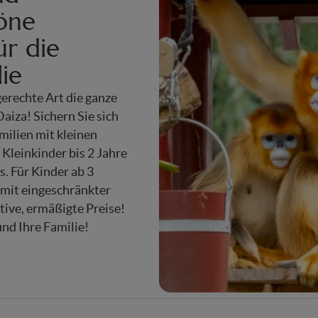
öne
ür die
ie
gerechte Art die ganze
Daiza! Sichern Sie sich
amilien mit kleinen
Kleinkinder bis 2 Jahre
os. Für Kinder ab 3
 mit eingeschränkter
ktive, ermäßigte Preise!
und Ihre Familie!