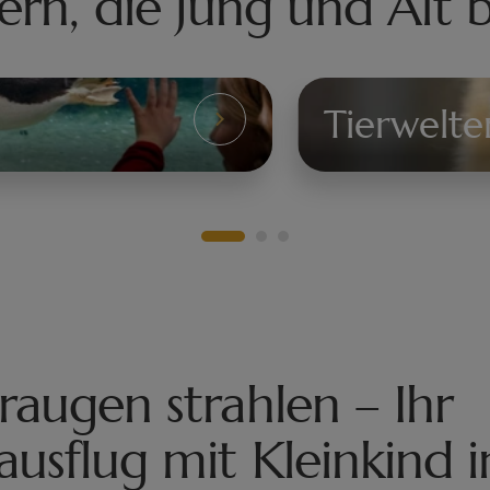
ern, die Jung und Alt 
Tierwelte
Tierwelten
raugen strahlen – Ihr
ausflug mit Kleinkind i