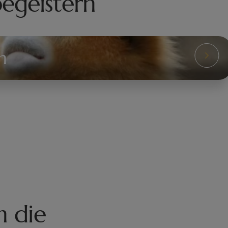
begeistern
n
n die