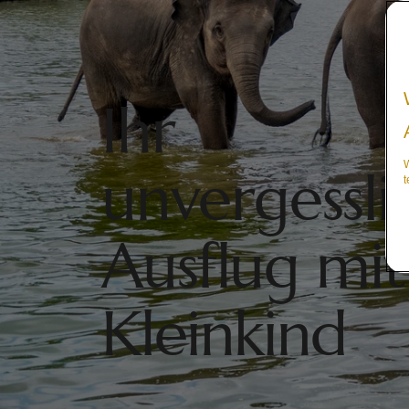
Ihr
W
unvergessli
t
Ausflug mit
Kleinkind