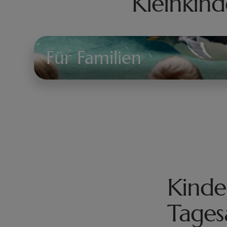
Kleinkind
Für Familien
Für
Familien
Kinde
Tages