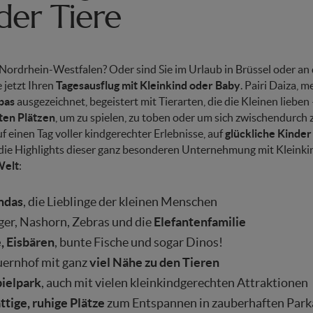
der Tiere
ordrhein-Westfalen? Oder sind Sie im Urlaub in Brüssel oder an 
 jetzt Ihren
Tagesausflug mit Kleinkind oder Baby
. Pairi Daiza, m
pas
ausgezeichnet, begeistert mit Tierarten, die die Kleinen lieben 
ten Plätzen
, um zu spielen, zu toben oder um sich zwischendurch 
uf einen Tag voller kindgerechter Erlebnisse, auf
glückliche Kinder
d die Highlights dieser ganz besonderen Unternehmung mit Kleinki
Welt
:
ndas
, die Lieblinge der kleinen Menschen
ger, Nashorn, Zebras und die
Elefantenfamilie
 Eisbären
, bunte Fische und sogar Dinos!
ernhof mit ganz
viel Nähe zu den Tieren
ielpark
, auch mit vielen kleinkindgerechten Attraktionen
ttige, ruhige Plätze
zum Entspannen in zauberhaften Park