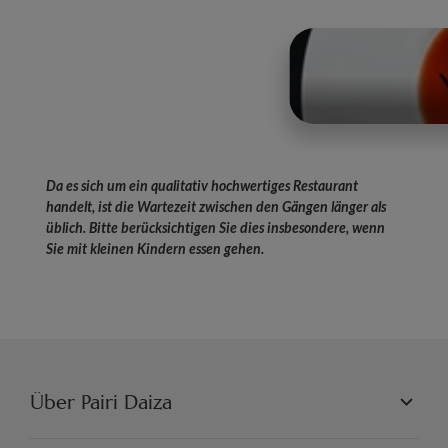
Land of the Cold
Das Mökki ist täglich von 11:30 bis 14:00 Uhr
geöffnet, ohne Reservierung, je nach
Verfügbarkeit der Plätze
Die Liste der verfügbaren Gastronomieangebote sowie
deren Öffnungszeiten wird täglich in der Pairi-Daiza-App
aktualisiert. Laden Sie sie gerne
herunter
!
Da es sich um ein qualitativ hochwertiges Restaurant
handelt, ist die Wartezeit zwischen den Gängen länger als
üblich. Bitte berücksichtigen Sie dies insbesondere, wenn
Sie mit kleinen Kindern essen gehen.
Über Pairi Daiza
PAIRI DAIZA L.L.C.