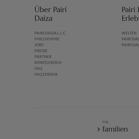
Über Pairi
Pairi
Daiza
Erleb
PAIRI DAIZA L.L.C.
WELTEN
PHILOSOPHIE
PAIRI DA
JOBS
PAIRI DA
PRESSE
PARTNER
KÜNSTLERISCH
FAQ
FAQ EDENYA
FÜR
familien