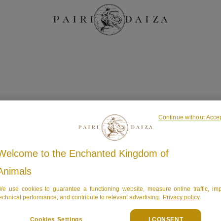
Continue without Acce
in wenig Geduld.
Welcome to the Enchanted Kingdom of
Animals
e use cookies to guarantee a functioning website, measure online traffic, im
echnical performance, and contribute to relevant advertising.
Privacy policy
Cookies Settings
I CONSENT