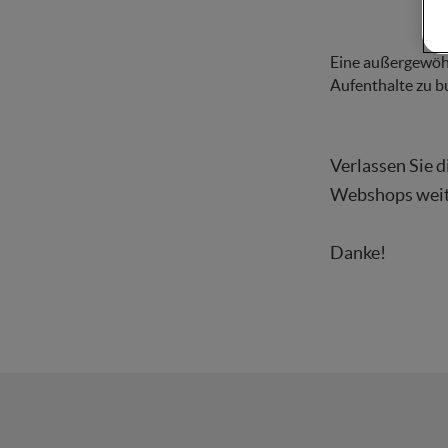
Eine außergewöhn
Aufenthalte zu b
Verlassen Sie d
Webshops weite
Danke!