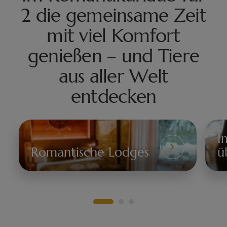
2 die gemeinsame Zeit
mit viel Komfort
genießen – und Tiere
aus aller Welt
entdecken
I
Im
Romantische Lodges
ü
Re
Romantische
üb
Lodges