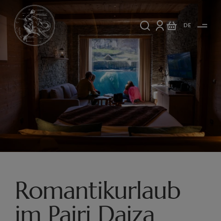
DE
Romantikurlaub
im Pairi Daiza