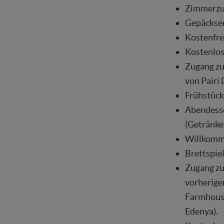
Zimmerzug
Gepäckser
Kostenfrei
Kostenlo
Zugang zu
von Pairi
Frühstücks
Abendesse
(Getränke 
Willkomme
Brettspiel
Zugang zu
vorheriger
Farmhouse
Edenya).