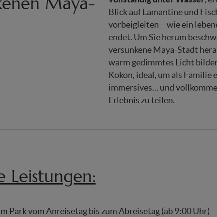
kenen Maya-
Blick auf Lamantine und Fisch
vorbeigleiten – wie ein leben
endet. Um Sie herum beschw
versunkene Maya-Stadt herau
warm gedimmtes Licht bilde
Kokon, ideal, um als Familie e
immersives… und vollkomme
Erlebnis zu teilen.
ve Leistungen:
m Park vom Anreisetag bis zum Abreisetag (ab 9:00 Uhr)