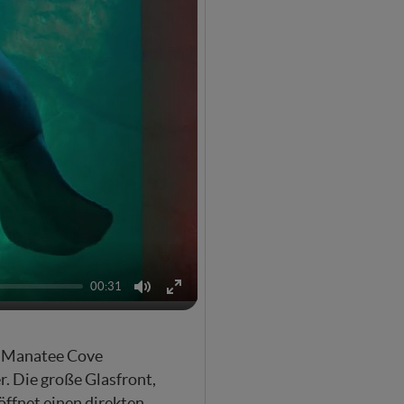
00:31
Mute
Enter
fullscreen
Manatee
Cove
r. Die große Glasfront,
röffnet einen direkten