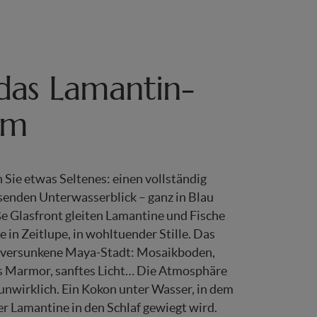
 das Lamantin-
um
 Sie etwas Seltenes: einen vollständig
enden Unterwasserblick – ganz in Blau
ße Glasfront gleiten Lamantine und Fische
e in Zeitlupe, in wohltuender Stille. Das
e versunkene Maya-Stadt: Mosaikboden,
s Marmor
, sanftes Licht… Die Atmosphäre
t unwirklich. Ein Kokon unter Wasser, in dem
r Lamantine in den Schlaf gewiegt wird.