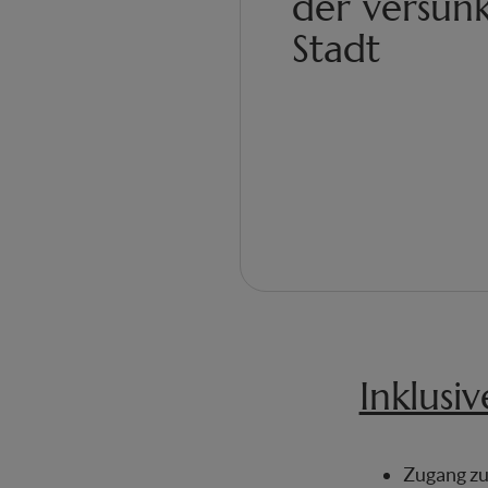
der versun
Stadt
Inklusi
Zugang zu