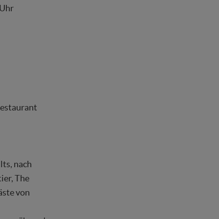
 Uhr
Restaurant
ts, nach
ier, The
äste von