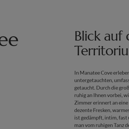
ee
Blick auf
Territori
In
Manatee
Cove erleben
untergetauchten, umfass
getaucht. Durch die gro
ruhig an Ihnen vorbei, wi
Zimmer erinnert an ein
dezente Fresken,
warme
ist gedämpft, intim, fas
man vom ruhigen Tanz de