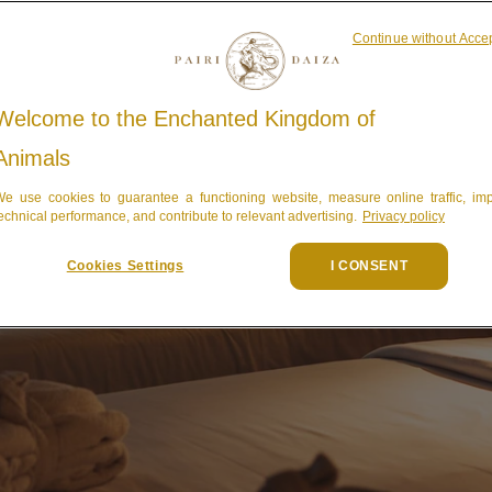
Continue without Acce
Welcome to the Enchanted Kingdom of
Animals
e use cookies to guarantee a functioning website, measure online traffic, im
echnical performance, and contribute to relevant advertising.
Privacy policy
Cookies Settings
I CONSENT