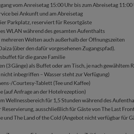
ang vom Anreisetag 15:00 Uhr bis zum Abreisetag 11:00
vice bei Ankunft und am Abreisetag
er Parkplatz, reserviert für Resortgäste
ses WLAN während des gesamten Aufenthalts
 mehreren Welten auch außerhalb der Öffnungszeiten
 Daiza (über den dafür vorgesehenen Zugangspfad).
buffet für die ganze Familie
n (3 Gänge) als Buffet oder am Tisch, je nach gewähltem 
nicht inbegriffen – Wasser steht zur Verfügung)
ns-/Courtesy-Tablett (Tee und Kaffee)
e (auf Anfrage an der Hotelrezeption)
m Wellnessbereich für 1,5 Stunden während des Aufenthal
 Reservierung, ausschließlich für Gäste von The Last Front
 und The Land of the Cold (Angebot nicht verfügbar für G