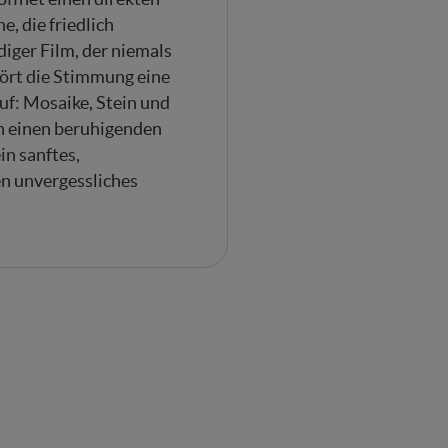
e, die friedlich
diger Film, der niemals
ört die Stimmung eine
f: Mosaike, Stein und
n einen beruhigenden
in sanftes,
n unvergessliches