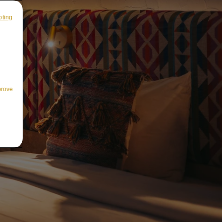
pting
prove