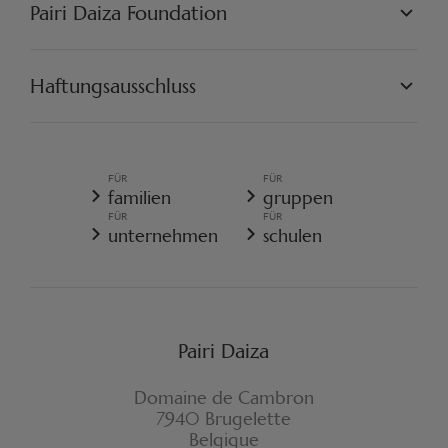
PAIRI DAIZA ERLEBNISSE
Pairi Daiza Foundation
KÜNSTLERISCH
PAIRI DAIZA RESORT
FAQ
FAQ EDENYA
UNSERE MISSION
UNSERE PROJEKTE
Haftungsausschluss
ENGAGIEREN SIE SICH
PAIRI DAIZA VORSCHRIFTEN
ALLGEMEINE VERKAUFSBEDINGUNGEN
ALLGEMEINE DATENSCHUTZRICHTLINIE
FÜR
FÜR
REISERÜCKTRITTSVERSICHERUNG
familien
gruppen
COOKIE-RICHTLINIE
FÜR
FÜR
WIDERRUFSFORMULAR
unternehmen
schulen
Pairi Daiza
Domaine de Cambron
7940 Brugelette
Belgique