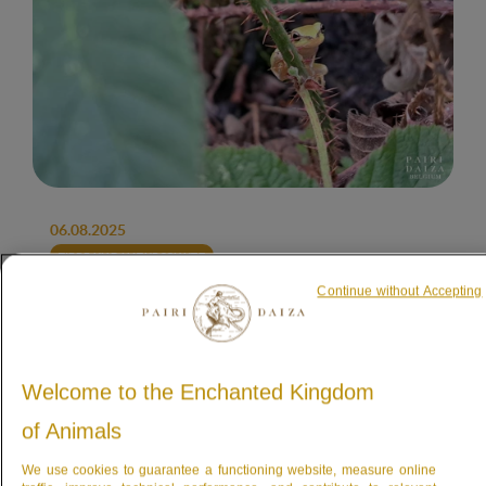
06.08.2025
TIERE UND NATURSCHUTZ
Continue without Accepting
Ein neuer Meilenstein für
die Wiederansiedlung der
Welcome to the Enchanted Kingdom
Europäischen Laubfrösche
of Animals
Eine ausgezeichnete Nachricht für die lokale
We use cookies to guarantee a functioning website, measure online
Biodiversität: Am Dienstag, den 29. Juli,