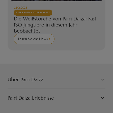
12.06.2026
TIERE UND NATURSCHUTZ
Die Weißstörche von Pairi Daiza: Fast
130 Jungtiere in diesem Jahr
beobachtet
Lesen Sie die News
Über Pairi Daiza
PAIRI DAIZA L.L.C.
PHILOSOPHIE
Pairi Daiza Erlebnisse
JOBS
PRESSE
WELTEN
PARTNER