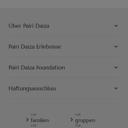
Über Pairi Daiza
PAIRI DAIZA L.L.C.
PHILOSOPHIE
Pairi Daiza Erlebnisse
JOBS
PRESSE
WELTEN
PARTNER
PAIRI DAIZA ERLEBNISSE
Pairi Daiza Foundation
KÜNSTLERISCH
PAIRI DAIZA RESORT
FAQ
FAQ EDENYA
UNSERE MISSION
UNSERE PROJEKTE
Haftungsausschluss
ENGAGIEREN SIE SICH
PAIRI DAIZA VORSCHRIFTEN
ALLGEMEINE VERKAUFSBEDINGUNGEN
ALLGEMEINE DATENSCHUTZRICHTLINIE
FÜR
FÜR
REISERÜCKTRITTSVERSICHERUNG
familien
gruppen
COOKIE-RICHTLINIE
FÜR
FÜR