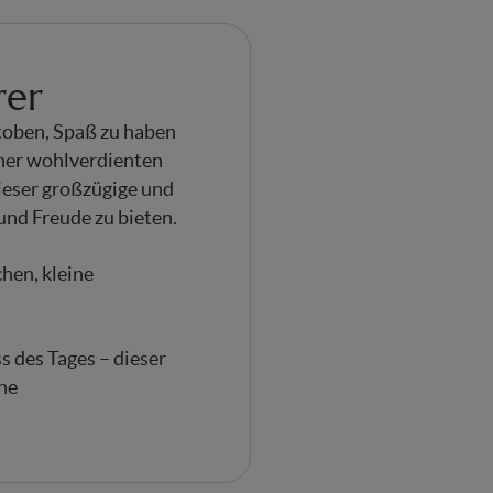
rer
utoben, Spaß zu haben
iner wohlverdienten
ieser großzügige und
und Freude zu bieten.
hen, kleine
 des Tages – dieser
che