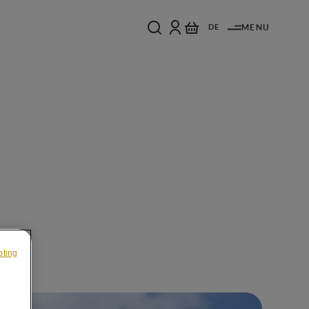
DE
MENU
pting