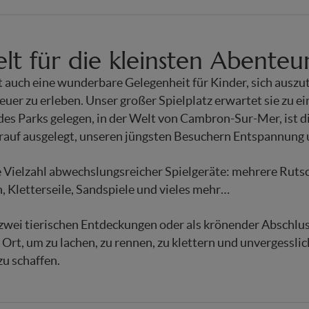
elt für die kleinsten Abenteu
ist auch eine wunderbare Gelegenheit für Kinder, sich ausz
euer zu erleben. Unser großer Spielplatz erwartet sie zu e
des Parks gelegen, in der Welt von Cambron-Sur-Mer, ist d
arauf ausgelegt, unseren jüngsten Besuchern Entspannung 
e Vielzahl abwechslungsreicher Spielgeräte: mehrere Rutsc
, Kletterseile, Sandspiele und vieles mehr…
zwei tierischen Entdeckungen oder als krönender Abschluss
e Ort, um zu lachen, zu rennen, zu klettern und unvergessli
u schaffen.