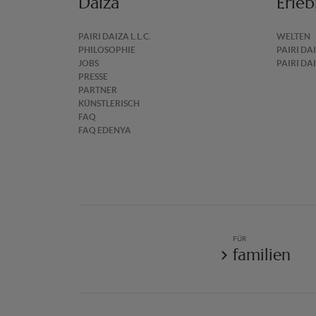
Daiza
Erleb
PAIRI DAIZA L.L.C.
WELTEN
PHILOSOPHIE
PAIRI DA
JOBS
PAIRI DA
PRESSE
PARTNER
KÜNSTLERISCH
FAQ
FAQ EDENYA
FÜR
familien