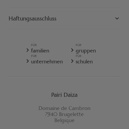
PAIRI DAIZA RESORT
FAQ
FAQ EDENYA
UNSERE MISSION
UNSERE PROJEKTE
Haftungsausschluss
ENGAGIEREN SIE SICH
PAIRI DAIZA VORSCHRIFTEN
ALLGEMEINE VERKAUFSBEDINGUNGEN
ALLGEMEINE DATENSCHUTZRICHTLINIE
FÜR
FÜR
REISERÜCKTRITTSVERSICHERUNG
familien
gruppen
COOKIE-RICHTLINIE
FÜR
FÜR
WIDERRUFSFORMULAR
unternehmen
schulen
Pairi Daiza
Domaine de Cambron
7940 Brugelette
Belgique