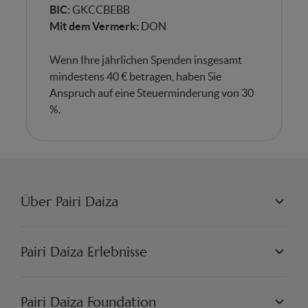
BIC:
GKCCBEBB
Mit dem Vermerk:
DON
Wenn Ihre jährlichen Spenden insgesamt
mindestens 40 € betragen, haben Sie
Anspruch auf eine Steuerminderung von 30
%.
Über Pairi Daiza
PAIRI DAIZA L.L.C.
PHILOSOPHIE
Pairi Daiza Erlebnisse
JOBS
PRESSE
WELTEN
PARTNER
PAIRI DAIZA ERLEBNISSE
Pairi Daiza Foundation
KÜNSTLERISCH