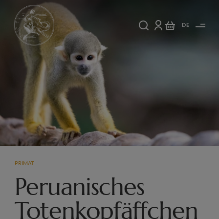
DE
PRIMAT
Peruanisches
Totenkopfäffchen