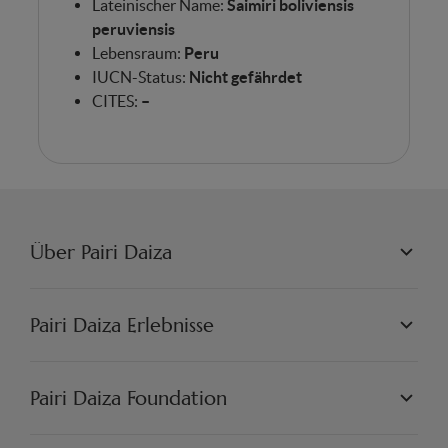
Lateinischer Name:
Saimiri boliviensis
peruviensis
Lebensraum:
Peru
IUCN-Status:
Nicht gefährdet
CITES:
–
Über Pairi Daiza
PAIRI DAIZA L.L.C.
PHILOSOPHIE
Pairi Daiza Erlebnisse
JOBS
PRESSE
WELTEN
PARTNER
PAIRI DAIZA ERLEBNISSE
Pairi Daiza Foundation
KÜNSTLERISCH
PAIRI DAIZA RESORT
FAQ
FAQ EDENYA
UNSERE MISSION