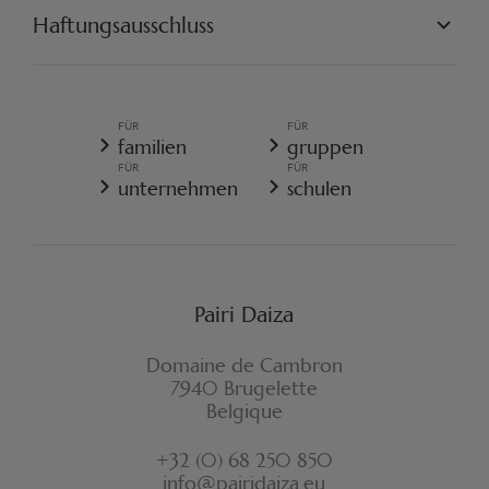
UNSERE PROJEKTE
Haftungsausschluss
ENGAGIEREN SIE SICH
PAIRI DAIZA VORSCHRIFTEN
ALLGEMEINE VERKAUFSBEDINGUNGEN
ALLGEMEINE DATENSCHUTZRICHTLINIE
FÜR
FÜR
REISERÜCKTRITTSVERSICHERUNG
familien
gruppen
COOKIE-RICHTLINIE
FÜR
FÜR
WIDERRUFSFORMULAR
unternehmen
schulen
Pairi Daiza
Domaine de Cambron
7940 Brugelette
Belgique
+32 (0) 68 250 850
info@pairidaiza.eu