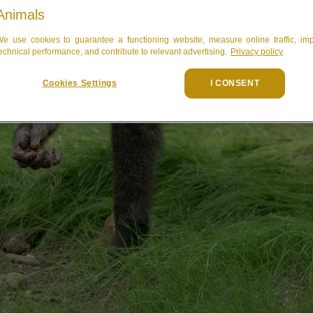
Animals
e use cookies to guarantee a functioning website, measure online traffic, im
echnical performance, and contribute to relevant advertising.
Privacy policy
Cookies Settings
I CONSENT