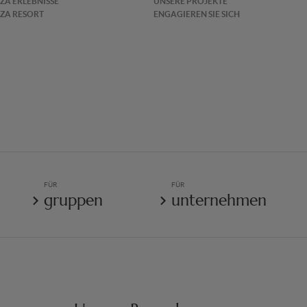
IZA ERLEBNISSE
UNSERE PROJEKTE
IZA RESORT
ENGAGIEREN SIE SICH
FÜR
FÜR
gruppen
unternehmen