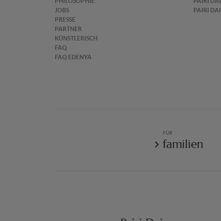
PHILOSOPHIE
PAIRI DA
JOBS
PAIRI DA
PRESSE
PARTNER
KÜNSTLERISCH
FAQ
FAQ EDENYA
FÜR
familien