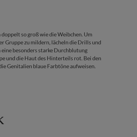
 doppelt so groß wie die Weibchen. Um
 Gruppe zu mildern, lächeln die Drills und
h eine besonders starke Durchblutung
pe und die Haut des Hinterteils rot. Bei den
e Genitalien blaue Farbtöne aufweisen.
k