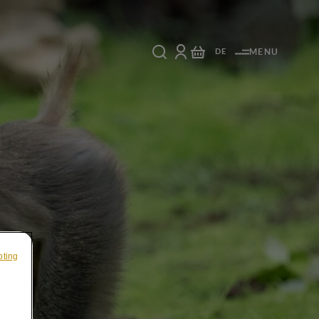
DE
MENU
pting