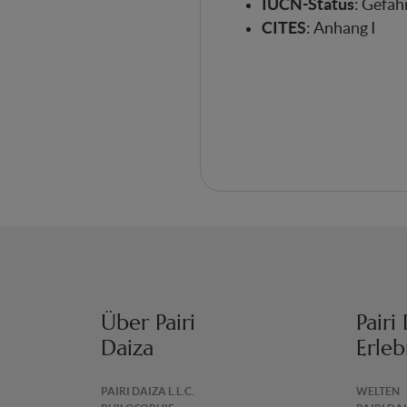
IUCN-Status
: Gefäh
CITES
: Anhang I
Über Pairi
Pairi
Daiza
Erleb
PAIRI DAIZA L.L.C.
WELTEN