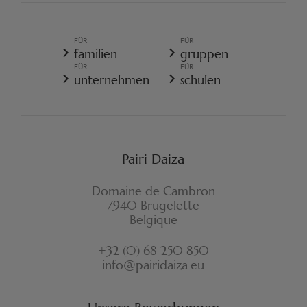
PAIRI DAIZA VORSCHRIFTEN
ALLGEMEINE VERKAUFSBEDINGUNGEN
ALLGEMEINE DATENSCHUTZRICHTLINIE
FÜR
FÜR
REISERÜCKTRITTSVERSICHERUNG
familien
gruppen
COOKIE-RICHTLINIE
FÜR
FÜR
WIDERRUFSFORMULAR
unternehmen
schulen
Pairi Daiza
Domaine de Cambron
7940 Brugelette
Belgique
+32 (0) 68 250 850
info@pairidaiza.eu