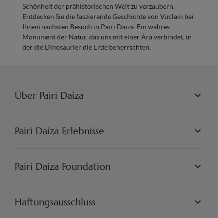
Schönheit der prähistorischen Welt zu verzaubern.
Entdecken Sie die faszierende Geschichte von Vuclain bei
Ihrem nächsten Besuch in Pairi Daiza. Ein wahres
Monument der Natur, das uns mit einer Ära verbindet, in
der die Dinosaurier die Erde beherrschten.
Über Pairi Daiza
PAIRI DAIZA L.L.C.
PHILOSOPHIE
Pairi Daiza Erlebnisse
JOBS
PRESSE
WELTEN
PARTNER
PAIRI DAIZA ERLEBNISSE
Pairi Daiza Foundation
KÜNSTLERISCH
PAIRI DAIZA RESORT
FAQ
FAQ EDENYA
UNSERE MISSION
UNSERE PROJEKTE
Haftungsausschluss
ENGAGIEREN SIE SICH