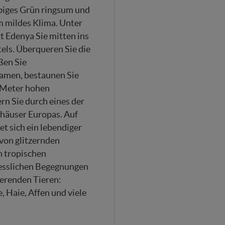
piges Grün ringsum und
m mildes Klima. Unter
t Edenya Sie mitten ins
els. Überqueren Sie die
ßen Sie
men, bestaunen Sie
 Meter hohen
rn Sie durch eines der
häuser Europas. Auf
t sich ein lebendiger
von glitzernden
n tropischen
esslichen Begegnungen
ierenden Tieren:
, Haie, Affen und viele