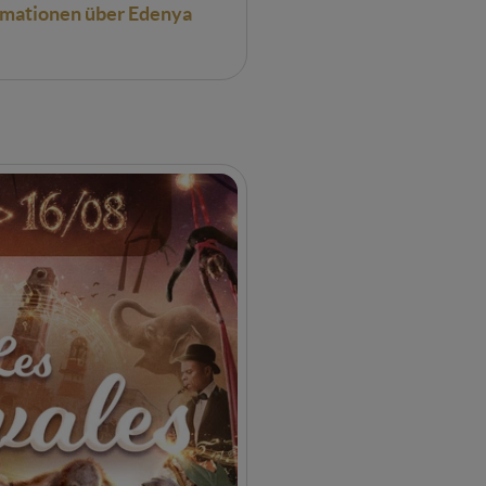
rmationen
über
Edenya