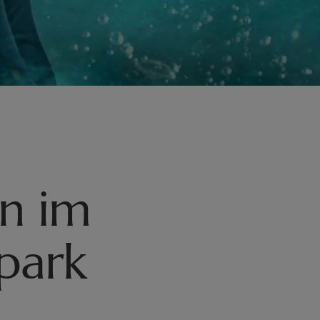
n im
park