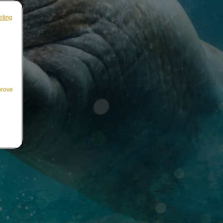
pting
prove