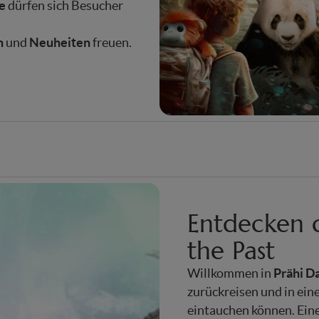
e
dürfen sich Besucher
n
Neuheiten
und
freuen.
Entdecken d
the Past
Prähi D
Willkommen in
zurückreisen und in ei
eintauchen können. Eine