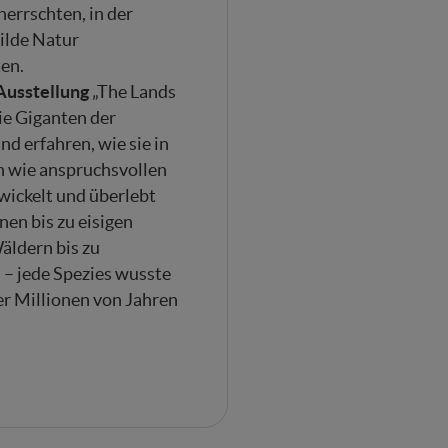
herrschten, in der
ilde Natur
en.
Ausstellung
„The Lands
die Giganten der
d erfahren, wie sie in
en wie anspruchsvollen
wickelt und überlebt
en bis zu eisigen
äldern bis zu
 – jede Spezies wusste
er Millionen von Jahren