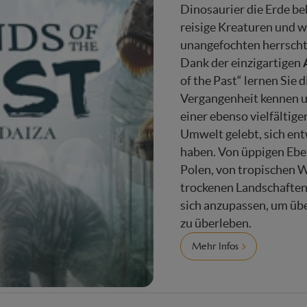
Dinosaurier die Erde be
reisige Kreaturen und w
unangefochten herrscht
Dank der einzigartigen
of the Past“ lernen Sie 
Vergangenheit kennen un
einer ebenso vielfältig
Umwelt gelebt, sich ent
haben. Von üppigen Eben
Polen, von tropischen W
trockenen Landschaften
sich anzupassen, um üb
zu überleben.
Mehr Infos