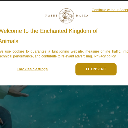
Continue without Acce
Welcome to the Enchanted Kingdom of
Animals
e use cookies to guarantee a functioning website, measure online traffic, im
echnical performance, and contribute to relevant advertising.
Privacy policy
Cookies Settings
I CONSENT