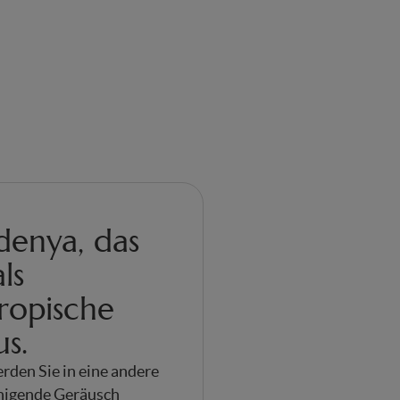
denya, das
ls
tropische
s.
rden Sie in eine andere
uhigende Geräusch