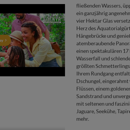
fließenden Wassers, üp
ein ganzjährig angeneh
vier Hektar Glas versetz
Herz des Äquatorialgürt
Hängebrücke und genie
ay
atemberaubende Panora
einen spektakulären 17
Wasserfall und schlende
größten Schmetterlings
Ihrem Rundgang entfalte
Dschungel, eingerahmt 
Flüssen, einem goldene
Sandstrand und unverg
mit seltenen und faszin
Jaguare, Seekühe, Tapire
mehr.