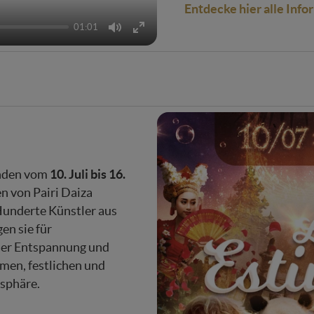
Entdecke
hier
alle
Info
01:01
Mute
Enter
fullscreen
10. Juli bis 16.
nden vom
n von Pairi Daiza
underte Künstler aus
en sie für
ler Entspannung und
men, festlichen und
sphäre.