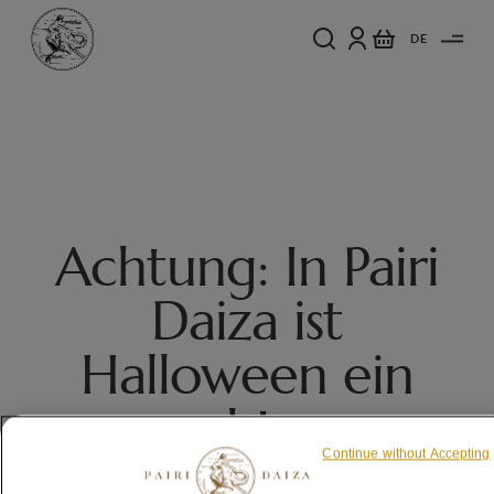
DE
Achtung: In Pairi
Daiza ist
Halloween ein
echtes
Continue without Accepting
Familienfest