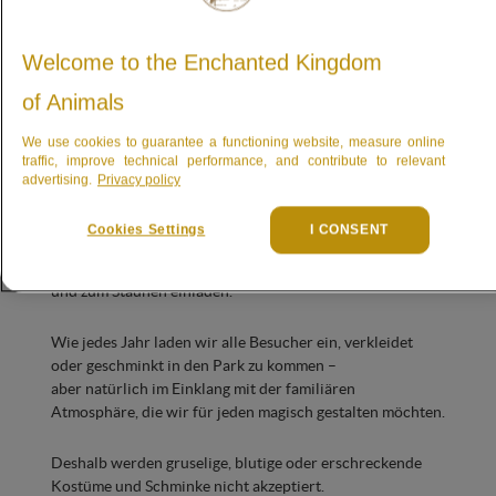
Welcome to the Enchanted Kingdom
Einige Regeln, die zu beachten
of Animals
sind
We use cookies to guarantee a functioning website, measure online
traffic, improve technical performance, and contribute to relevant
In Pairi Daiza gibt es keine Geisterhäuser und keine
advertising.
Privacy policy
furchterregenden Monster.
Stattdessen erwarten Sie freundliche Hexen, lustige
Cookies Settings
I CONSENT
Kürbisse und zauberhafte herbstliche Dekorationen, die
sowohl Kinder als auch Erwachsene zum Lächeln bringen
und zum Staunen einladen.
Wie jedes Jahr laden wir alle Besucher ein, verkleidet
oder geschminkt in den Park zu kommen –
aber natürlich im Einklang mit der familiären
Atmosphäre, die wir für jeden magisch gestalten möchten.
Deshalb werden gruselige, blutige oder erschreckende
Kostüme und Schminke nicht akzeptiert.