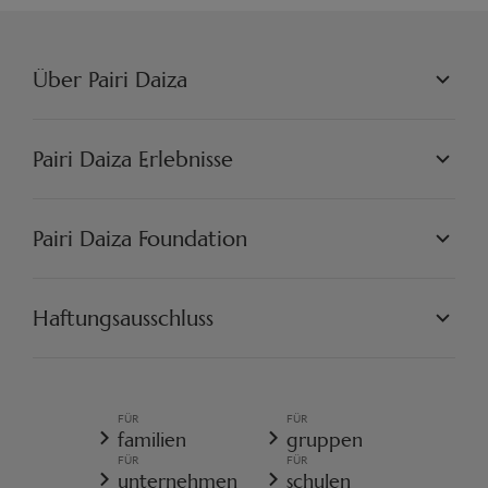
Über Pairi Daiza
PAIRI DAIZA L.L.C.
PHILOSOPHIE
Pairi Daiza Erlebnisse
JOBS
PRESSE
WELTEN
PARTNER
PAIRI DAIZA ERLEBNISSE
Pairi Daiza Foundation
KÜNSTLERISCH
PAIRI DAIZA RESORT
FAQ
FAQ EDENYA
UNSERE MISSION
UNSERE PROJEKTE
Haftungsausschluss
ENGAGIEREN SIE SICH
PAIRI DAIZA VORSCHRIFTEN
ALLGEMEINE VERKAUFSBEDINGUNGEN
ALLGEMEINE DATENSCHUTZRICHTLINIE
FÜR
FÜR
REISERÜCKTRITTSVERSICHERUNG
familien
gruppen
COOKIE-RICHTLINIE
FÜR
FÜR
WIDERRUFSFORMULAR
unternehmen
schulen